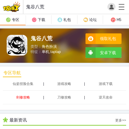
鬼谷八荒
专区
下载
礼包
论坛
H5
鬼谷八荒
领取礼包
类型：
角色扮演
特征：
单机,taptap
安卓下载
专区导航
仙姿捏脸合集
游戏攻略
游戏下载
剑修攻略
刀修攻略
逆天改命
最新资讯
更多>>