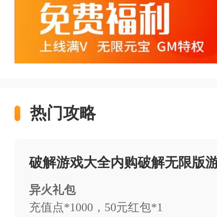
无需付费：内购破解无限版游
降低了游戏门槛。
修改游戏参数：这些应用有
得更加轻松或更具挑战性。
热门攻略
破解游戏大全内购破解无限
破解游戏大全内购破解无限版
高充值返利：部分内购破解无
更多的游戏内货币或道具。
异火礼包
充值点*1000，50元红包*1