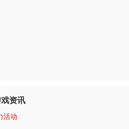
些内购破解无限版游戏app会提供
解无限版游戏app内置了游戏论坛
限版游戏app通常具有简洁的界面
游戏资讯
常提供了丰富的游戏资源，包括各种
力活动