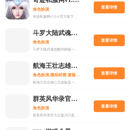
奇迹私服网v1.0.4 官方版下载
查看详情
角色扮演
奇迹私服网v1.0.4 官方版下载是一款经典魔幻系列RPG大型多人在线动作手游，MU世界观强势来袭重现纷争四起的奇迹大陆，五大王国作为勇者诞生的背景屹立在不同的区域。多种族设定让职业选择更加丰富，各有千秋的天赋能力会在战斗中大放异彩，无论是狩猎邪恶势力又或者是征讨对手都有着举足轻重的作用，马上加入一展雄心壮志。
斗罗大陆武魂觉醒内购版
查看详情
角色扮演
斗罗大陆武魂觉醒内购版一款最新公测的玄幻修仙手游，经典IP改编，游戏高度还原人物剧情，上线就送礼包，魂器魂环应有尽有，等级越高福利越多，收集角色搭配阵容，自动匹配真人玩家。18183手游网为您提供斗罗大陆武魂觉醒内购版下载。
航海王壮志雄心九游版
查看详情
角色扮演,模拟经营,冒险解谜
航海王壮志雄心九游版是一款腾讯魔方工作室制作的海贼王正版格斗手游，游戏玩法类似火影忍者手游，玩家可以在游戏中召集你喜欢的海贼王角色一起冒险，组建属于你的最强海贼团。游戏还原原作剧情故事，丰富的主线故事流程，再一次和草帽一伙踏上伟大航道。喜欢的快来18183下载吧~
群英风华录官方正版2025
查看详情
角色扮演
群英风华录官方正版2025是一款集策略、养成与冒险于一体的国风卡牌游戏，以三国背景为题材，玩家将在历史的洪流中书写属于自己的传奇篇章，通过招募群英，征战四方称霸天下。喜欢的快来18183下载吧~