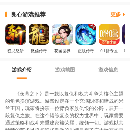
良心游戏推荐
更多
狂龙怒斩
微信传奇
花园世界
正版传奇
0.1折专区
0.
游戏介绍
游戏截图
游戏信息
《夜幕之下》是一款以复仇和权力斗争为核心主题
的角色扮演游戏。游戏设定在一个充满阴谋和暗战的米
兰王国，玩家将扮演一位背负家族仇恨的公爵，展开一
段复仇之旅。在这个错综复杂的权力世界中，玩家需要
通过策略和战斗来重建家族荣耀，统领一切。游戏以其