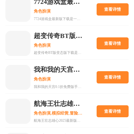
7724游戏盒最新版下载
查看详情
角色扮演
7724游戏盒最新版下载是一款h5游戏盒子,使用该软件用户可以随意体验各种网页游戏,海量在线游戏资源,无需下载,无需pc即可游玩,更有上千款热门破解游戏可以在线畅玩.感兴趣的朋友可以来下载。
超变传奇BT版变态版下载
查看详情
角色扮演
超变传奇BT版变态版下载是一款以PK为主的大型即时战斗游戏。经典复古的传奇游戏,轻松挂机,高度自由的开放性规则设定等你来解锁!
我和我的天宫0.1折免费版手游
查看详情
角色扮演
我和我的天宫0.1折免费版手游是一款古风仙侠玩家扮演类手游。游戏内所有充值皆为0.1折，更有7日登录豪礼，累计登录豪礼，开服庆典等免费白嫖活动。
航海王壮志雄心2025最新版
查看详情
角色扮演,模拟经营,冒险解谜
航海王壮志雄心2025最新版是一款以全新的航海王游戏过程打造独特的互动式冒险，更高品质的剧情和还原动漫角色的旅途在这里为你呈现。喜欢的小伙伴还在等什么呢?快来18183下载这款游戏吧~