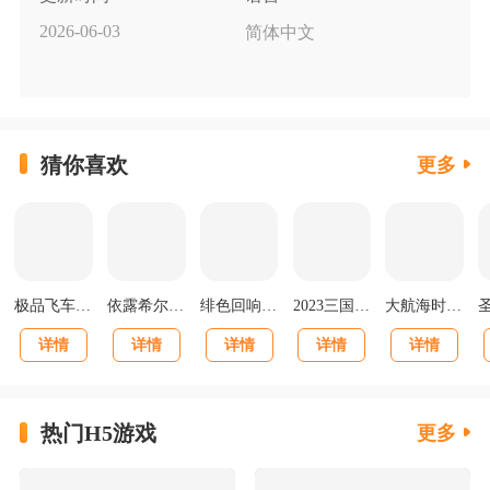
2026-06-03
简体中文
猜你喜欢
更多
极品飞车集结最新版v1.1.184.1931331
依露希尔星晓官方正版
绯色回响正版
2023三国志战棋版下载官网版
大航海时代海上霸主下载
详情
详情
详情
详情
详情
热门H5游戏
更多