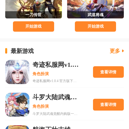
一刀传世
武道将魂
开始游戏
开始游戏
最新游戏
更多
奇迹私服网v1.0.4 官方版下载
查看详情
角色扮演
奇迹私服网v1.0.4 官方版下载是一款经典魔幻系列RPG大型多人在线动作手游，MU世界观强势来袭重现纷争四起的奇迹大陆，五大王国作为勇者诞生的背景屹立在不同的区域。多种族设定让职业选择更加丰富，各有千秋的天赋能力会在战斗中大放异彩，无论是狩猎邪恶势力又或者是征讨对手都有着举足轻重的作用，马上加入一展雄心壮志。
斗罗大陆武魂觉醒内购版
查看详情
角色扮演
斗罗大陆武魂觉醒内购版一款最新公测的玄幻修仙手游，经典IP改编，游戏高度还原人物剧情，上线就送礼包，魂器魂环应有尽有，等级越高福利越多，收集角色搭配阵容，自动匹配真人玩家。18183手游网为您提供斗罗大陆武魂觉醒内购版下载。