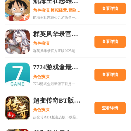
航海王壮志雄心九游版
查看详情
角色扮演,模拟经营,冒险解谜
航海王壮志雄心九游版是一款腾讯魔方工作室制作的海贼王正版格斗手游，游戏玩法类似火影忍者手游，玩家可以在游戏中召集你喜欢的海贼王角色一起冒险，组建属于你的最强海贼团。游戏还原原作剧情故事，丰富的主线故事流程，再一次和草帽一伙踏上伟大航道。喜欢的快来18183下载吧~
群英风华录官方正版2025
查看详情
角色扮演
群英风华录官方正版2025是一款集策略、养成与冒险于一体的国风卡牌游戏，以三国背景为题材，玩家将在历史的洪流中书写属于自己的传奇篇章，通过招募群英，征战四方称霸天下。喜欢的快来18183下载吧~
7724游戏盒最新版下载
查看详情
角色扮演
7724游戏盒最新版下载是一款h5游戏盒子,使用该软件用户可以随意体验各种网页游戏,海量在线游戏资源,无需下载,无需pc即可游玩,更有上千款热门破解游戏可以在线畅玩.感兴趣的朋友可以来下载。
超变传奇BT版变态版下载
查看详情
角色扮演
超变传奇BT版变态版下载是一款以PK为主的大型即时战斗游戏。经典复古的传奇游戏,轻松挂机,高度自由的开放性规则设定等你来解锁!