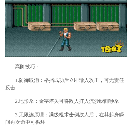
高阶技巧：
1.防御取消：格挡成功后立即输入攻击，可无责任
反击
2.地形杀：金字塔关可将敌人打入流沙瞬间秒杀
3.无限连原理：满级棍术击倒敌人后，在其起身瞬
间再次命中可循环