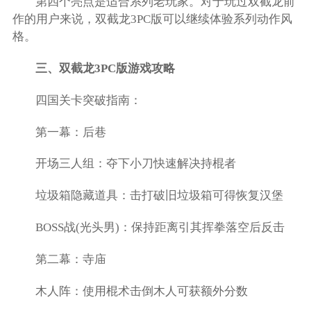
第四个亮点是适合系列老玩家。对于玩过双截龙前
作的用户来说，双截龙3PC版可以继续体验系列动作风
格。
三、双截龙3PC版游戏攻略
四国关卡突破指南：
第一幕：后巷
开场三人组：夺下小刀快速解决持棍者
垃圾箱隐藏道具：击打破旧垃圾箱可得恢复汉堡
BOSS战(光头男)：保持距离引其挥拳落空后反击
第二幕：寺庙
木人阵：使用棍术击倒木人可获额外分数