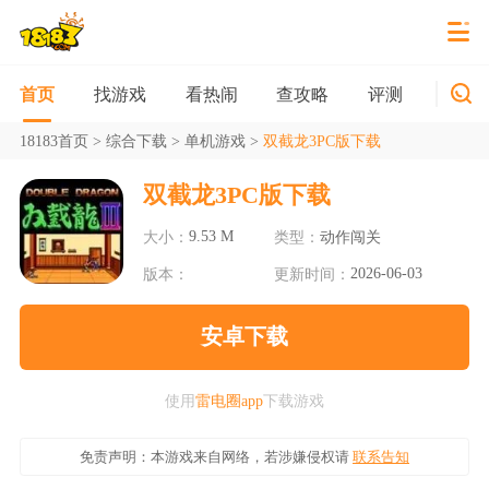
找游戏
看热闹
查攻略
评测
新游
首页
18183首页
>
综合下载
>
单机游戏
>
双截龙3PC版下载
双截龙3PC版下载
9.53 M
大小：
类型：
动作闯关
2026-06-03
版本：
更新时间：
安卓下载
使用
雷电圈app
下载游戏
免责声明：本游戏来自网络，若涉嫌侵权请
联系告知