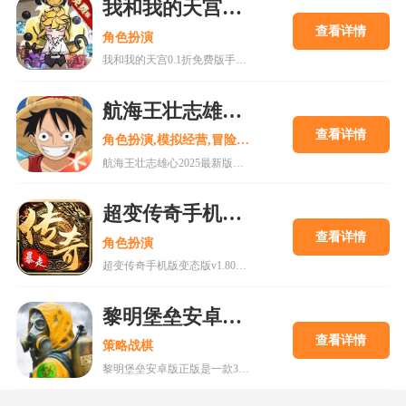
我和我的天宫0.1折免费版手游
查看详情
角色扮演
我和我的天宫0.1折免费版手游是一款古风仙侠玩家扮演类手游。游戏内所有充值皆为0.1折，更有7日登录豪礼，累计登录豪礼，开服庆典等免费白嫖活动。
航海王壮志雄心2025最新版
查看详情
角色扮演,模拟经营,冒险解谜
航海王壮志雄心2025最新版是一款以全新的航海王游戏过程打造独特的互动式冒险，更高品质的剧情和还原动漫角色的旅途在这里为你呈现。喜欢的小伙伴还在等什么呢?快来18183下载这款游戏吧~
超变传奇手机版变态版v1.80下载
查看详情
角色扮演
超变传奇手机版变态版v1.80下载是一款十分厉害的传奇游戏，vip66vip77vip888续写传奇传承经典上线即送VIP11，海量福利等你体验，现在下载体验，上线就能高人一等!
黎明堡垒安卓版正版
查看详情
策略战棋
黎明堡垒安卓版正版是一款3D地堡模拟生存手游，在这将会带玩家身临其境的体验到末日废土场景，再配上真实的废土画面与生动的细节，让你更加能亲身感受末日生存的艰辛。游戏中玩家将是一名指挥官，需要带领大家在末日的废墟中探索获取资源、建设地下避难所、收集物资、营救幸存者、防范敌人。喜欢的快来18183下载吧~