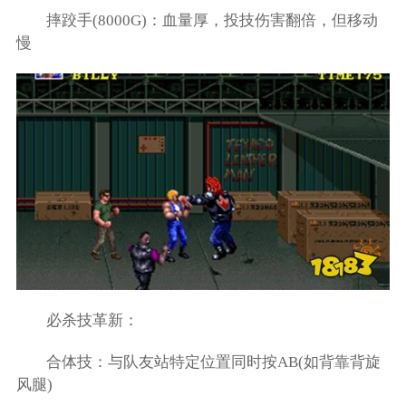
摔跤手(8000G)：血量厚，投技伤害翻倍，但移动
慢
必杀技革新：
合体技：与队友站特定位置同时按AB(如背靠背旋
风腿)