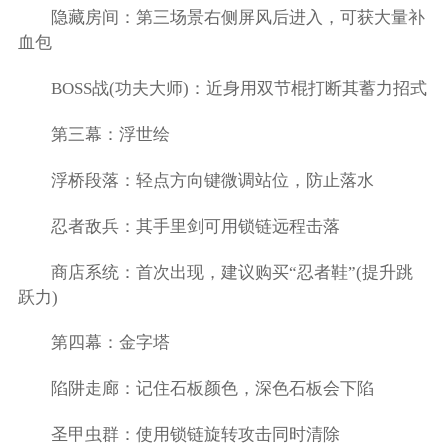
隐藏房间：第三场景右侧屏风后进入，可获大量补
血包
BOSS战(功夫大师)：近身用双节棍打断其蓄力招式
第三幕：浮世绘
浮桥段落：轻点方向键微调站位，防止落水
忍者敌兵：其手里剑可用锁链远程击落
商店系统：首次出现，建议购买“忍者鞋”(提升跳
跃力)
第四幕：金字塔
陷阱走廊：记住石板颜色，深色石板会下陷
圣甲虫群：使用锁链旋转攻击同时清除