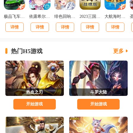
极品飞车集结最新版v1.1.184.1931331
依露希尔星晓官方正版
绯色回响正版
2023三国志战棋版下载官网版
大航海时代海上霸主下载
详情
详情
详情
详情
详情
热门H5游戏
更多
热血之刃
斗罗大陆
开始游戏
开始游戏