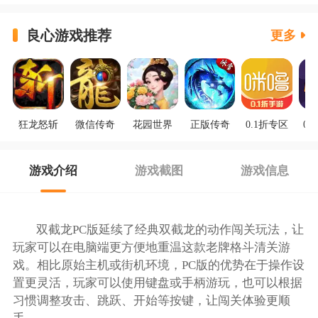
良心游戏推荐
更多
狂龙怒斩
微信传奇
花园世界
正版传奇
0.1折专区
0.
游戏介绍
游戏截图
游戏信息
双截龙PC版延续了经典双截龙的动作闯关玩法，让
玩家可以在电脑端更方便地重温这款老牌格斗清关游
戏。相比原始主机或街机环境，PC版的优势在于操作设
置更灵活，玩家可以使用键盘或手柄游玩，也可以根据
习惯调整攻击、跳跃、开始等按键，让闯关体验更顺