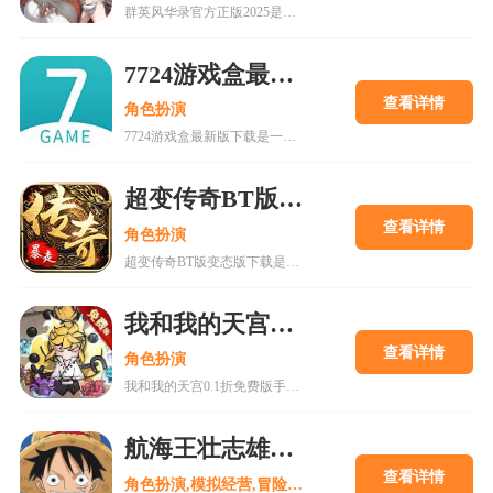
群英风华录官方正版2025是一款集策略、养成与冒险于一体的国风卡牌游戏，以三国背景为题材，玩家将在历史的洪流中书写属于自己的传奇篇章，通过招募群英，征战四方称霸天下。喜欢的快来18183下载吧~
7724游戏盒最新版下载
查看详情
角色扮演
7724游戏盒最新版下载是一款h5游戏盒子,使用该软件用户可以随意体验各种网页游戏,海量在线游戏资源,无需下载,无需pc即可游玩,更有上千款热门破解游戏可以在线畅玩.感兴趣的朋友可以来下载。
超变传奇BT版变态版下载
查看详情
角色扮演
超变传奇BT版变态版下载是一款以PK为主的大型即时战斗游戏。经典复古的传奇游戏,轻松挂机,高度自由的开放性规则设定等你来解锁!
我和我的天宫0.1折免费版手游
查看详情
角色扮演
我和我的天宫0.1折免费版手游是一款古风仙侠玩家扮演类手游。游戏内所有充值皆为0.1折，更有7日登录豪礼，累计登录豪礼，开服庆典等免费白嫖活动。
航海王壮志雄心2025最新版
查看详情
角色扮演,模拟经营,冒险解谜