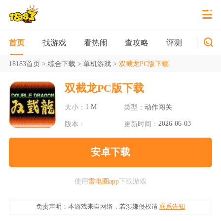
找游戏
看热闹
查攻略
评测
新游
首页
18183首页
>
综合下载
>
单机游戏
>
双截龙PC版下载
双截龙PC版下载
1 M
大小：
类型：
动作闯关
2026-06-03
版本：
更新时间：
安卓下载
使用
雷电圈app
下载游戏
免责声明：本游戏来自网络，若涉嫌侵权请
联系告知