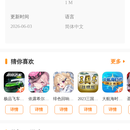
1 M
更新时间
语言
2026-06-03
简体中文
猜你喜欢
更多
极品飞车集结最新版v1.1.184.1931331
依露希尔星晓官方正版
绯色回响正版
2023三国志战棋版下载官网版
大航海时代海上霸主下载
详情
详情
详情
详情
详情