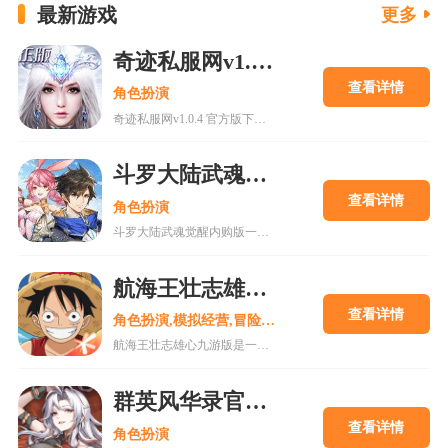
最新游戏
更多
奇迹私服网v1.0.4 官方版下载
查看详情
角色扮演
奇迹私服网v1.0.4 官方版下载是一款经典魔幻系列RPG大型多人在线动作手游，MU世界观强势来袭重现纷争四起的奇迹大陆，五大王国作为勇者诞生的背景屹立在不同的区域。多种族设定让职业选择更加丰富，各有千秋的天赋能力会在战斗中大放异彩，无论是狩猎邪恶势力又或者是征讨对手都有着举足轻重的作用，马上加入一展雄心壮志。
斗罗大陆武魂觉醒内购版
查看详情
角色扮演
斗罗大陆武魂觉醒内购版一款最新公测的玄幻修仙手游，经典IP改编，游戏高度还原人物剧情，上线就送礼包，魂器魂环应有尽有，等级越高福利越多，收集角色搭配阵容，自动匹配真人玩家。18183手游网为您提供斗罗大陆武魂觉醒内购版下载。
航海王壮志雄心九游版
查看详情
角色扮演,模拟经营,冒险解谜
航海王壮志雄心九游版是一款腾讯魔方工作室制作的海贼王正版格斗手游，游戏玩法类似火影忍者手游，玩家可以在游戏中召集你喜欢的海贼王角色一起冒险，组建属于你的最强海贼团。游戏还原原作剧情故事，丰富的主线故事流程，再一次和草帽一伙踏上伟大航道。喜欢的快来18183下载吧~
群英风华录官方正版2025
查看详情
角色扮演