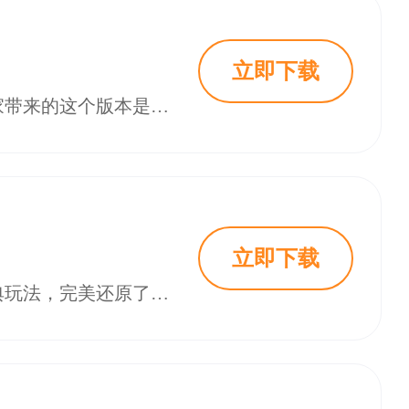
立即下载
捕鱼金蟾去哪了快手最新版是一款非常好玩的街机捕鱼类手游，小编现在为大家带来的这个版本是快手的专属版本，你可以去使用自己的快手账号进行登录，还有许多的奖励可以领取哦！在捕鱼金蟾去哪了快手版中，我们将会体验到最纯正的捕鱼体验，那些经典的鱼类等你来捕获，还有超多强大的BOSS等你来击败哦，感兴趣的小伙伴就赶快下载试试吧！
立即下载
海王捕鱼是一款经典好玩的手机真人街机捕鱼手游，不仅继承了街机捕鱼的经典玩法，完美还原了画面质量，让玩家在手机上也能感受到街机的快感，同时还支持真人联机同屏捕鱼，让玩家可以与好友一起享受捕鱼的乐趣。在游戏中玩家将作为捕鱼人，你需要不断的点击屏幕，发射捕鱼弹头，即可轻轻松松的捕获品种众多的海底鱼群，超级的简单易上手。