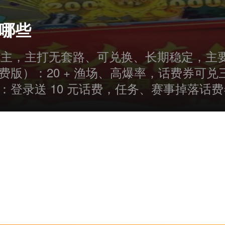
有哪些
为主，主打无套路、可兑换、长期稳定，主要包
费版）：20 + 渔场、高爆率，话费券可
：登录送 10 元话费，任务、赛事掉落话