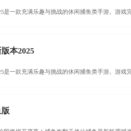
本2025
鱼版