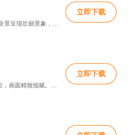
立即下载
捕鱼新纪元是一款姚记核心团队历经数年精心打造的电玩捕鱼游戏 ，它有着3D全景呈现壮丽景象，颠覆了传统的游戏模式，首创了精细华丽的画面，如同置身于深海之中。同时游戏中的超高爆率让你体验刺激和满足感，震撼的技能带来强大视觉冲击力，带您领略前所未有的游戏体验。而进入游戏后玩家们将会化身为一名深海猎人，通过操控炮台发射子弹来捕捉各种海洋生物，从而获得金币和奖励。游戏画面精美，海底世界丰富多彩，各种鱼类栩栩
立即下载
梦幻捕鱼官方版是一款非常经典的街机捕鱼游戏，游戏采用了顶尖的3D引擎渲染，画面精致细腻。玩家需要利用自己的智慧与策略捕捉各种品质的鱼类，还可以与其他玩家一起开启同场捕鱼竞技。游戏内新增了新的模式以及丰富的专属福利。在梦幻捕鱼最新版游戏内，玩家可以捕捉来自各种人气渔场的鱼，包括大金龙，黄金鲨，大白鲨，魔鬼鱼以及神仙龟等珍稀鱼种，还有全新的传说级炮台登场，专属的爆炸特效以及特技，帮助玩家快速抓鱼，体验