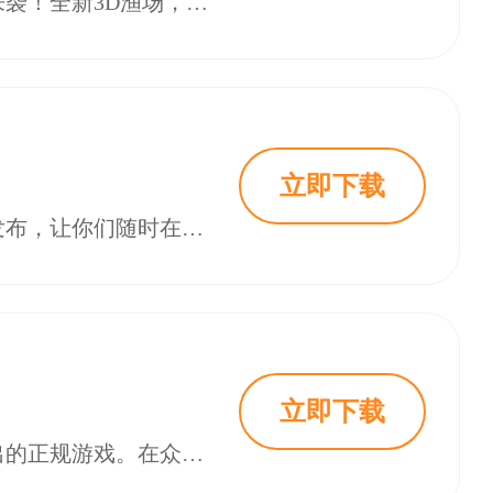
一场令人心跳加速的捕鱼冒险即将揭开序幕！捕鱼炸翻天修仙捕鱼最新版震撼来袭！全新3D渔场，超强美术表现力，震撼的视听盛宴！姚记出品官方正版，金币福利再升级！！快来《捕鱼炸翻天》这个充满魅力的捕鱼世界里找到属于自己的快乐。
立即下载
趣游捕鱼不但多人实时在线，享受完美的射击体验，而且线上每日多次救济金发布，让你们随时在线免费领取使用，其中最特别是免费实现自动开炮、自动挂机等功能，帮助你捕捉更多的鱼类。
立即下载
姚记捕鱼老版本官方正版指的是姚记科技旗下捕鱼游戏的早期版本，由官方推出的正规游戏。在众多捕鱼游戏充斥市场的当下，老版本有着独特的韵味和固定的玩家群体。相比新版本，老版本在画面风格、游戏机制等方面保留了经典元素，对于那些习惯了传统捕鱼玩法、怀念旧日游戏体验的玩家来说，有着不可替代的吸引力。