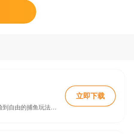
立即下载
小玛丽捕鱼ios版本这是一款充满乐趣与挑战的休闲捕鱼游戏。在这里，你将体验到自由的捕鱼玩法，感受炫酷的特效带来的视觉盛宴，同时邀请好友一同加入，共享捕鱼的快乐。快来18183下载吧~