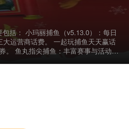
括： 小玛丽捕鱼（v5.13.0）：每日
兑三大运营商话费。 一起玩捕鱼天天赢话
费券。 鱼丸指尖捕鱼：丰富赛事与活动，