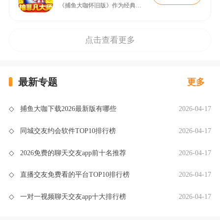
《捕鱼大咖怀旧版》作为经典街机捕鱼游戏的手游化革新之作，凭借3D次世代画面与沉浸式捕鱼体验，成为2025年休闲竞技领域的现象级作品。该版本完美复刻街机厅的爆金快感，融入动态BOSS挑战、跨服竞技等创新玩法，同时保留“万元奖”等经典活动，兼顾情怀玩家与新世代的娱乐需求。本文将从版本特色、下载指南、实战技巧等维度展开解析，助你快速掌握核心玩法。
点击查看更多
最新专题
更多
◇
捕鱼大咖下载2026最新版有哪些
2026-04-17
◇
同城交友约会软件TOP10排行榜
2026-04-17
◇
2026免费的聊天交友app前十名推荐
2026-04-17
◇
直播交友免费看的平台TOP10排行榜
2026-04-17
◇
一对一视频聊天交友app十大排行榜
2026-04-17