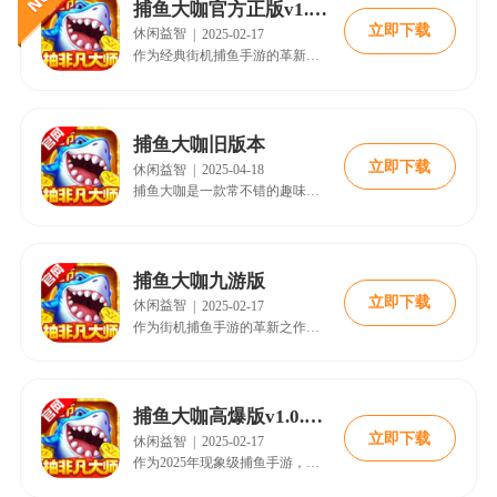
捕鱼大咖官方正版v1.0.04
立即下载
休闲益智
|
2025-02-17
作为经典街机捕鱼手游的革新之作，《捕鱼大咖官方正版v1.0.04》凭借3D次世代画面与“万炮级”火力玩法，成为2025年休闲竞技领域的热门选择。该版本在保留原版核心机制的基础上，新增深海BOSS挑战、智能锁敌系统及跨服竞技场，实现单局收益提升300%的爆金体验。本文将从版本特色、下载指南、实战技巧三大维度解析，助你快速掌握制霸海洋的终极奥义。
捕鱼大咖旧版本
立即下载
休闲益智
|
2025-04-18
捕鱼大咖是一款常不错的趣味街机捕鱼游戏，并且是高爆版本，能够支持多人同房竞技pk，捕鱼更有趣，并且还有丰富活动等你来参与，各种渔场自由选择，多样玩法自由体验。目前游戏拥有顶级的捕鱼游戏画面，真实的深海捕鱼场景，更多尊贵的特权，超级多的福利，可以让你尽情享受捕鱼带来的无双荣耀。丰富的鱼boss以及各类鱼群，超级多的捕鱼比赛玩法，让你可以有机会赢得更多比赛。
捕鱼大咖九游版
立即下载
休闲益智
|
2025-02-17
作为街机捕鱼手游的革新之作，《捕鱼大咖九游版》凭借九游渠道专属福利、适配优化与社交联机玩法，成为2024年休闲竞技类游戏的热门选择。该版本在保留经典捕鱼机制的基础上，新增3D动态BOSS战、跨服实时PK等玩法，配合九游账号体系的便捷登录与福利加持，为玩家打造“高爆率+强社交”的沉浸式捕鱼体验。本文将从版本特色、下载指南、实战技巧等维度展开，助你快速掌握九游版核心玩法。
捕鱼大咖高爆版v1.0.04安卓版
立即下载
休闲益智
|
2025-02-17
作为2025年现象级捕鱼手游，捕鱼大咖高爆版v1.0.04安卓版凭借“满屏爆金+零门槛福利”机制强势破圈，单日下载量突破300万次1]。该版本深度优化弹头爆率与BOSS机制，搭配3D粒子特效与实时跨服竞技，重现经典街机厅万人同屏盛况。本文将从版本特色、下载指南、实战技巧等维度，解析如何通过18183手游网获取正版资源并快速进阶深海王者。