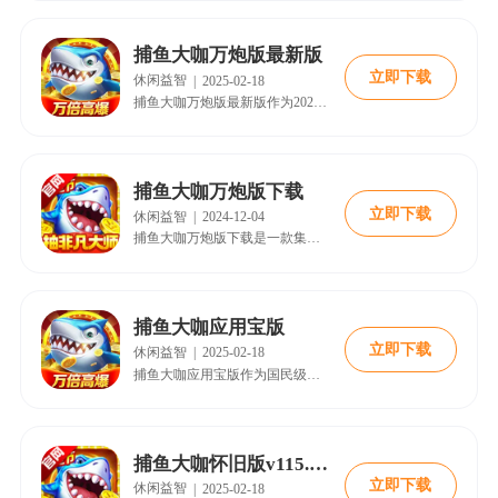
捕鱼大咖万炮版最新版
立即下载
休闲益智
|
2025-02-18
捕鱼大咖万炮版最新版作为2025年最火爆的3D街机捕鱼手游，凭借万级火力覆盖、动态BOSS挑战与海量资源爆率优化，在休闲竞技领域掀起全新浪潮。该版本突破传统捕鱼玩法限制，新增「圣诞老人」限定BOSS与双旦狂欢活动，搭配主机级粒子特效与跨服联机功能，带来沉浸式深海狩猎体验。本文将从版本特色、下载攻略、实战技巧三大维度深度解析，助你快速掌握核心玩法。快来18183下载吧~
捕鱼大咖万炮版下载
立即下载
休闲益智
|
2024-12-04
捕鱼大咖万炮版下载是一款集多样化玩法、精美画面和刺激体验于一体的捕鱼游戏。以下是对这款游戏的详细解释，喜欢的快来18183下载吧~
捕鱼大咖应用宝版
立即下载
休闲益智
|
2025-02-18
捕鱼大咖应用宝版作为国民级捕鱼手游，同时也凭借其腾讯社交生态的深度联动与渠道专属福利，成为2025年休闲竞技玩家的首选版本2。该版本不仅支持QQ/微信一键登录，更针对BOSS机制、资源产出进行专项优化，搭配“万炮齐发”的视觉冲击与“原子弹秒杀”的爆金快感，重新定义移动端街机捕鱼体验。本文将从版本优势、下载安装、实战技巧等维度展开解析，助玩家快速掌握核心玩法。快来18183下载吧~
捕鱼大咖怀旧版v115.0安卓版
立即下载
休闲益智
|
2025-02-18