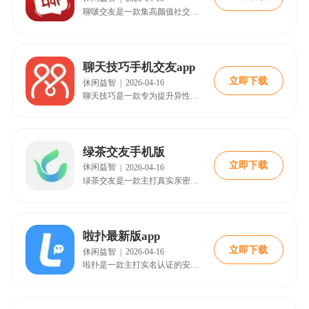
聊啵交友是一款集高颜值社交与趣味互动于一体的即时通信应用，为用户带来玩不腻的新鲜交友体验。软件全新升级了丰富多彩的闲聊玩法与朋友圈互动功能，支持语音视频与文字消息随心切换，让沟通不再单调。用户可以在此尽情展示生活瞬间，结识志趣相投的朋友，每一天都能收获意想不到的社交乐趣与视觉享受。
聊天技巧手机交友app
立即下载
休闲益智
|
2026-04-16
聊天技巧是一款专为提升异性社交能力打造的学习辅助应用，旨在帮助用户彻底告别尬聊困境。软件汇聚了大量实用聊天话术、热门话题素材与情景应对策略，手把手教会用户如何寻找话题并延续对话热度。无论是面对心仪女生时的无措紧张，还是日常沟通中的冷场尴尬，这里都能提供立竿见影的解决方案，让每一次聊天都游刃有余。
绿茶交友手机版
立即下载
休闲益智
|
2026-04-16
绿茶交友是一款主打真实亲密互动的高品质语音视频社区平台，致力于为用户带来身临其境的视听社交盛宴。软件采用严格的审查机制确保用户真实性，营造纯净无扰的交友环境。在这里你可以与全国各地的高颜值用户进行零距离语音视频聊天，享受视觉与听觉的双重愉悦，体验比文字交流更具温度与感染力的全新社交方式。
啦扑最新版app
立即下载
休闲益智
|
2026-04-16
啦扑是一款主打实名认证的安全交友应用，为用户构建真实可信的线上社交圈。平台严格要求每位用户完成真实身份核验，从源头杜绝虚假信息与键盘侠侵扰，让大家能够放心结交来自五湖四海的朋友。用户既可通过软件寻找志同道合的新伙伴，也能添加现实中的家人、同学或同事，随时随地方便沟通，享受纯粹无忧的交流体验。