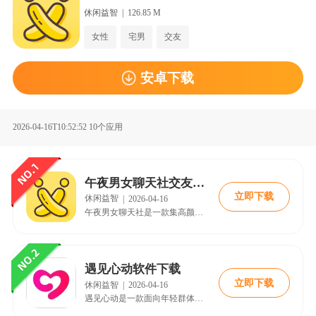
休闲益智
|
126.85 M
女性
宅男
交友
安卓下载
2026-04-16T10:52:52
10个应用
午夜男女聊天社交友安卓免费版
立即下载
休闲益智
|
2026-04-16
午夜男女聊天社是一款集高颜值社交与趣味脱单于一体的夜间互动平台，专为渴望打破孤独、寻找心动伴侣的用户打造。软件通过多元化的娱乐陪伴玩法与热闹的线上互动氛围，帮助用户快速结识异性好友，在轻松自由的聊天环境中体验怦然心动的缘分旅程，让单身生活不再乏味，轻松邂逅专属浪漫。
遇见心动软件下载
立即下载
休闲益智
|
2026-04-16
遇见心动是一款面向年轻群体的灵魂社交应用，它摒弃传统看脸匹配模式，专注于内心共鸣与精神契合。软件鼓励用户在不暴露外貌的前提下进行真诚对话，通过兴趣与话题建立深度连接，从而找到真正懂你的灵魂伴侣。无论身处何地，只需打开应用便能邂逅那个让你毫无防备、一见如故的心动之人。