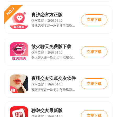
青汐恋官方正版
立即下载
休闲益智
|
2026-04-16
青汐恋交友是一款专注于高质量深度社交的一对一在线平台，旨在为用户滤去繁杂信息、回归纯粹走心的相遇。软件精准捕捉个人兴趣、价值观与生活态度，摒弃喧嚣群组与冗余广场功能，营造静谧私密的互动氛围。在此每位用户都有机会拓展优质社交圈，邂逅灵魂共鸣的知己或浪漫伴侣，建立深刻而真挚的情感连接。
欲火聊天免费版下载
立即下载
休闲益智
|
2026-04-16
欲火聊天是一款致力于点燃心动火花的在线交友社区，专为期待激情互动与深度畅聊的用户量身打造。通过智能算法匹配志趣相投的灵魂，软件营造出安全且私密的对话环境，让每一次交谈都充满可能。无论你是寻求深夜情感慰藉还是渴望甜蜜互动升温，这里都能助你勇敢追爱，遇见那位让你心跳加速的特别存在。
夜聊交友安卓交友软件
立即下载
休闲益智
|
2026-04-16
夜聊交友是一款专为夜晚孤寂心灵设计的在线互动聊天应用，以夜色迷人般的交友模式搭建全天候情感陪伴空间。软件汇集了大量同样渴望抚慰孤独、寻找伴友的在线用户，无论多晚登陆总有懂你的人守候。在这里可以毫无防备地释放白日疲惫，与志同道合的陌生人互诉衷肠，用温暖的对话驱散深夜的孤单与冷清。
聊啵交友最新版
立即下载
休闲益智
|
2026-04-16