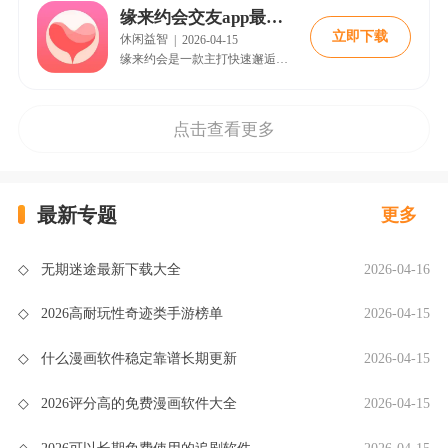
缘来约会交友app最新版
立即下载
休闲益智
|
2026-04-15
缘来约会是一款主打快速邂逅与智能美颜的免费恋爱社交应用，用户通过一键注册即可开启约会之旅。软件内置强大的筛选功能，允许用户按地域、年龄、颜值偏好等条件自由浏览异性资料，发现心仪对象即可立即发起聊天邀约。同时，缘来约会提供智能美颜摄像与修图工具，让用户在展示自我时更加自信。平台以高效促成线下约会为目标，简化繁琐步骤，让缘分的发生变得直接而有趣。
点击查看更多
最新专题
更多
◇
无期迷途最新下载大全
2026-04-16
◇
2026高耐玩性奇迹类手游榜单
2026-04-15
◇
什么漫画软件稳定靠谱长期更新
2026-04-15
◇
2026评分高的免费漫画软件大全
2026-04-15
◇
2026可以长期免费使用的追剧软件
2026-04-15