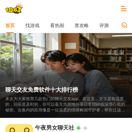
找游戏
看热闹
查攻略
评测
新游
首页
聊天交友免费软件十大排行榜
本次为大家推荐几款热门的聊天交友app。在这里，文字是有温度
的，回应是及时的，你可以毫无负担地分享日常琐碎或深埋心底的
秘密。合集内的应用像是一位温柔的情绪树洞守护者，帮你过滤掉
无谓的寒暄，直接抵达思想碰撞的高光时刻。静下心来，你的声音
总会被对的人听见。
午夜男女聊天社