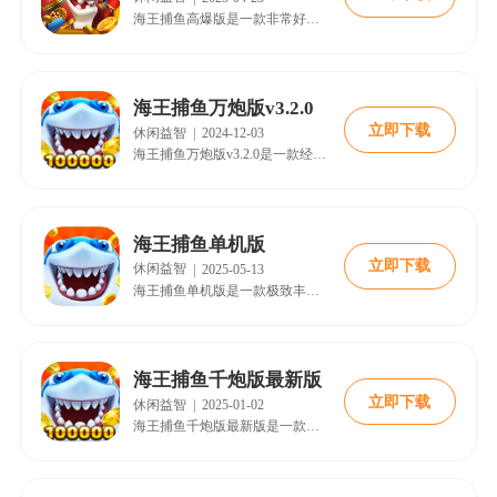
海王捕鱼高爆版是一款非常好玩的休闲类街机捕鱼游戏，不仅结合了经典的街机捕鱼玩法和现代的3D物理引擎设计，为玩家提供了丰富多样的游戏体验，还提供了经典街机玩法、多人同屏酷炫技能、超高爆率、超级武器以及随机事件等，旨在给玩家带来畅快的游戏体验。
海王捕鱼万炮版v3.2.0
立即下载
休闲益智
|
2024-12-03
海王捕鱼万炮版v3.2.0是一款经典的手机真人街机捕鱼手游，受到很多朋友的喜爱，游戏加入了海王争霸、海王乐园、竞技战场、航海征途等众多不同的模式，玩家可以自由选择渔场去冒险，支持四人同台竞技，有着众多的鱼儿可以自由捕捞。喜欢的小伙伴快来18183下载吧~
海王捕鱼单机版
立即下载
休闲益智
|
2025-05-13
海王捕鱼单机版是一款极致丰厚奖励的街机捕鱼游戏，不但能够肆意炫耀自己的各种炫酷特效技能，无论是冰冻、跟踪亦或是狂暴、核弹等应有尽有，全都可以很好地帮助你秒杀掉全屏的鱼群，而且海王捕鱼拥有着丰富多样的史诗级强力BOSS进行提供，更有魅力无限美人鱼绝对能够让你一路爽到底，除此之外，这款游戏内置相当丰厚的金币钻石以及神奇道具就等待着你前来领取。
海王捕鱼千炮版最新版
立即下载
休闲益智
|
2025-01-02
海王捕鱼千炮版最新版是一款深受玩家喜爱的捕鱼游戏，同时也融合了经典街机捕鱼玩法与现代手游的便捷性，为玩家带来了一场视觉与听觉的盛宴。游戏画面精美，音效逼真，让玩家仿佛置身于真实的海底世界。同时，游戏提供了丰富的鱼类种类和多样的炮台选择，满足了不同玩家的需求。快来18183下载吧~