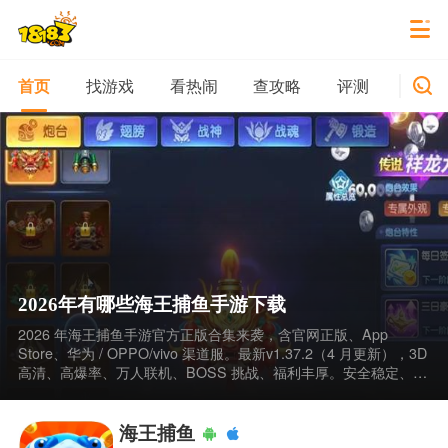
找游戏
看热闹
查攻略
评测
新游
首页
2026年有哪些海王捕鱼手游下载
2026 年海王捕鱼手游官方正版合集来袭，含官网正版、App
Store、华为 / OPPO/vivo 渠道服。最新v1.37.2（4 月更新），3D
高清、高爆率、万人联机、BOSS 挑战、福利丰厚。安全稳定、数
据同步，适配安卓 /iOS。2026 年有哪些海王捕鱼手游下载 海王捕
鱼官方正版下载合集，可通过 18183 手游网下载。
海王捕鱼