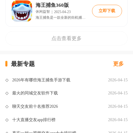
海王捕鱼360版
立即下载
休闲益智
|
2025-04-23
海王捕鱼是一款全新的街机捕鱼手游，它不仅推出了精美的新国风大厅界面，还对活动和鱼场进行了全面优化。游戏中有超多鱼种，如聚宝金蟾、海马恋人、健美兔、寒霜冰龙、冥焰赤龙、美人鱼等，带你找到梦中情鱼。此外，游戏玩法丰富，航海征途模式让你可以培养各式船舰，挑战真实玩家，还能换取游戏道具。稀有怪物不时出没，挑战强敌更有机会获得珍宝。捕获海王还有概率掉落海贝，为游戏增添了更多惊喜与乐趣。
点击查看更多
最新专题
更多
◇
2026年有哪些海王捕鱼手游下载
2026-04-15
◇
最火的同城交友软件下载
2026-04-15
◇
聊天交友前十名推荐2026
2026-04-15
◇
十大直播交友app排行榜
2026-04-15
◇
真实一对一视频交友app十大排行榜
2026-04-15