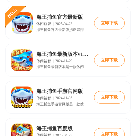
海王捕鱼官方最新版
立即下载
休闲益智
|
2025-04-23
海王捕鱼官方最新版携正宗街机的经典玩法重新回归，极具爽快的射击感受，让您捕鱼补的热血澎湃，炫丽的输出效果，让您的感官充分感受这视觉盛宴，然而，游戏开发商不仅仅满足于经典玩法，还给大家带来了全新的原创玩法，您不仅可以在海底捕鱼还可以带着您的船只前往其它海域捕鱼，在船只返港后，您将收获一大笔报酬，这些报酬将在以后的捕鱼生涯中起着重要的作用。
海王捕鱼最新版本v10.1.39.3.0安卓版
立即下载
休闲益智
|
2024-11-29
海王捕鱼最新版本是一款休闲捕鱼类手游。游戏画面精美，采用动画场景，可爱萌趣的鱼类造型，带给玩家极致的视觉体验。游戏采用经典捕鱼玩法，完美移植捕鱼游戏，操作简单易上手，随时随地畅享捕鱼的乐趣，还加入了新奇有趣的射击体验，炮塔可以变身幻灵机甲，全屏释放技能，秒杀各种鱼类，让玩家感受不一样的捕鱼体验。快来18183下载吧~
海王捕鱼手游官网版
立即下载
休闲益智
|
2024-11-05
海王捕鱼手游官网版是一款携正宗街机的经典玩法重新回归，极具爽快的射击感受，让您捕鱼补的热血澎湃，炫丽的输出效果，让您的感官充分感受这视觉盛宴，然而，游戏开发商不仅仅满足于经典玩法，还给大家带来了全新的原创玩法，您不仅可以在海底捕鱼还可以带着您的船只前往其它海域捕鱼，在船只返港后，您将收获一大笔报酬，这些报酬将在以后的捕鱼生涯中起着重要的作用。喜欢的小伙伴还在等什么呢?快来18183下载游戏吧~
海王捕鱼百度版
立即下载
休闲益智
|
2025-04-23