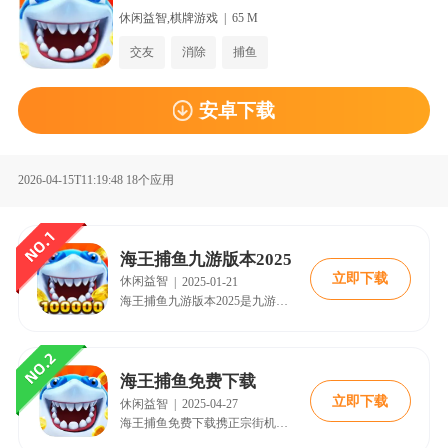
休闲益智,棋牌游戏
|
65 M
交友
消除
捕鱼
安卓下载
2026-04-15T11:19:48
18个应用
海王捕鱼九游版本2025
立即下载
休闲益智
|
2025-01-21
海王捕鱼九游版本2025是九游平台精心打造的一款休闲捕鱼游戏。它融合了精美的深海捕鱼画面、震撼的3D特效，以及刺激的千炮万炮射击玩法，为玩家带来无尽的捕鱼乐趣。快来18183下载吧~
海王捕鱼免费下载
立即下载
休闲益智
|
2025-04-27
海王捕鱼免费下载携正宗街机的经典玩法重新回归，极具爽快的射击感受，让您捕鱼补的热血澎湃，炫丽的输出效果，让您的感官充分感受这视觉盛宴，然而，游戏开发商不仅仅满足于经典玩法，还给大家带来了全新的原创玩法，您不仅可以在海底捕鱼还可以带着您的船只前往其它海域捕鱼，在船只返港后，您将收获一大笔报酬，这些报酬将在以后的捕鱼生涯中起着重要的作用。