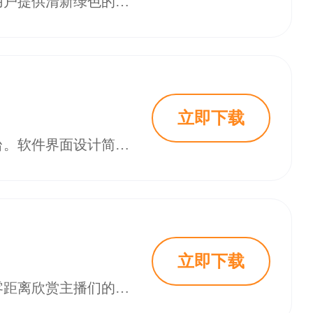
桃花直播是一款汇聚海量高颜值才艺主播的全新视频互动社交软件，致力于为用户提供清新绿色的沉浸式娱乐体验。平台凭借精致的界面设计与无广告打扰的纯净环境脱颖而出，用户可以自由滑动观看各类型精彩短视频与才艺展示直播。在这里，你不仅能近距离欣赏美女主播的实时直播，还能通过弹幕或私信与其零距离互动嗨聊。无论你是想看视频打发时间，还是渴望与心仪主播建立联系，桃花直播都能满足你的多元需求。
立即下载
狼友直播是一款汇聚全网超人气主播与特色才艺达人的综合性视频直播互动平台。软件界面设计简洁直观，操作逻辑清晰易上手，无论是直播观看新手还是资深用户都能快速融入。这里不仅是展示自我的舞台，更是连接观众与主播的情感纽带。从高颜值帅哥美女到才华横溢的怪咖大叔，多样化的主播阵容为用户提供了全天候的娱乐消遣与互动社交选择。
立即下载
密语直播是一个汇聚多元才艺与实时互动的活力娱乐平台。在这里，观众可以零距离欣赏主播们的歌声、舞姿与游戏操作，通过弹幕与礼物进行直接交流。平台旨在打破距离感，为每一位用户提供丰富多彩、沉浸感十足的在线互动视听盛宴。