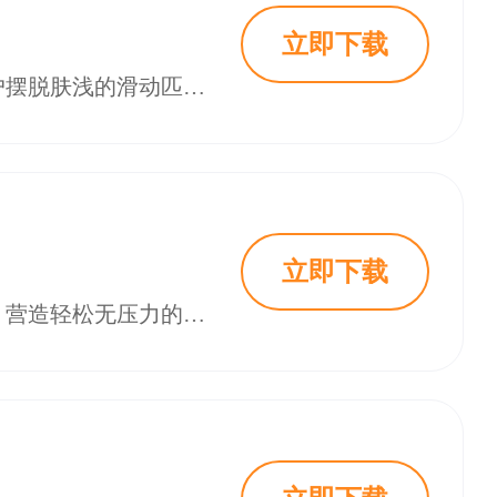
立即下载
青汐恋交友是一款专注高质量深度社交的一对一在线交友平台，致力于帮助用户摆脱肤浅的滑动匹配，建立基于共同兴趣、价值观与生活方式的真实连接。平台摒弃繁杂的群组与喧嚣广场，采用精准推荐与深度话题引导，让每一次交流都走向心灵深处。在这里，用户可以遇见真正契合的知己或浪漫伴侣，在走心的互动中收获高质量社交关系，拓展有温度的人际网络。
立即下载
夜聊交友是一款主打夜间陪伴与实时互动的在线交友平台，以迷人夜色为背景，营造轻松无压力的社交氛围。软件全天候有用户在线，尤其深夜时段活跃度不减，适合那些渴望寻找聊天搭子、排解孤独感的都市人群。平台提供文字、语音、视频等多种互动方式，让用户能快速找到同样需要陪伴的伙伴。在夜聊交友，每一次连线都可能抚慰一颗孤独的心，让深夜不再漫长难熬。