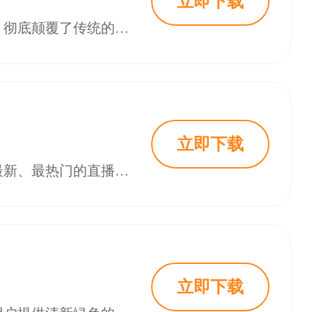
立即下载
聊天视频直播是一款集高清一对一视频连线与同城即时社交于一体的交友应用，彻底颠覆了传统的图文交友模式。软件专注于通过声音与画面的实时传递，为用户提供眼见为实的恋爱交友体验。在这里，你可以轻松打破文字聊天的隔阂，与附近的陌生朋友进行语音连麦或视频互动，无论是寻找游戏陪玩还是排解深夜孤寂，都能迅速找到回应，开启一段刺激且真实可靠的社交旅程。
立即下载
月光直播是一款备受欢迎的轻量级视频直播互动平台，致力于为用户推荐全网最新、最热门的直播内容。软件界面简洁，占用资源少，运行流畅，用户可以轻松搜索到自己喜欢的直播类型，涵盖音乐、舞蹈、聊天、游戏等多种领域。平台内容实时更新，确保用户每次打开都有新鲜感。无论你是想欣赏才艺表演，还是与主播实时互动聊天，月光直播都能提供高清流畅的观看体验，成为闲暇时光的优质娱乐伴侣。
立即下载