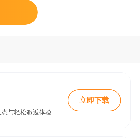
立即下载
午夜男女聊天社是一款聚焦深夜社交与趣味互动的交友平台，强调高颜值用户生态与轻松邂逅体验。应用内融合脱单匹配、语音陪伴、娱乐互动等多种模式，让单身用户在夜色氛围中更容易打破陌生感。无论你想找人倾诉心事、组队玩游戏还是发展浪漫关系，午夜男女聊天社都能提供热闹又不失私密的社交空间，帮助用户拓展夜间交友圈，在真实互动中遇见有缘人。