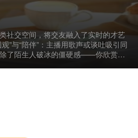
类社交空间，将交友融入了实时的才艺
观”与“陪伴”：主播用歌声或谈吐吸引同
除了陌生人破冰的僵硬感——你欣赏我
于倾听，总能找到属于自己的云端会客