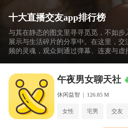
十大直播交友app排行榜
与其在静态的图文里寻寻觅觅，不如步
展示与生活碎片的分享中。在这里，交流
频的灵魂，观众则通过弹幕、连麦与虚
的表达，我回应你的热情，在这种轻度
厅。
午夜男女聊天社
休闲益智
|
126.85 M
女性
宅男
交友