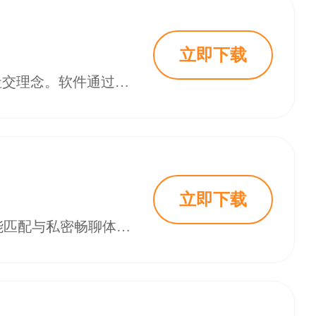
立即下载
遇见心动是一款面向年轻群体的灵魂交友软件，倡导“不看脸、不尬聊”的轻松社交理念。软件通过兴趣问答、语音连麦、匿名树洞等方式帮助用户绕过外表干扰，直接触及内在灵魂。在这里，你可以随时随地找到能与你深夜长谈或分享喜好的知己，从一句“你好”开始，慢慢走向心动。遇见心动致力于让每一次相遇都源于真实共鸣，而非浮于表面，为孤独的都市灵魂搭建一座温暖的情感桥梁。
立即下载
欲火聊天是专为追求激情邂逅与深度情感交流的用户打造的交友板块，强调智能匹配与私密畅聊体验。平台鼓励用户大胆表达内心渴望，通过文字、语音、图片等方式拉近彼此距离。在这里，每一次对话都可能成为心动的起点，无论你是想寻找深夜倾诉对象还是期待一段热烈恋情，欲火聊天都能提供安全且充满挑逗的互动空间。即刻加入，让情感在私密聊天中迅速升温，遇见那个能点燃你内心火焰的人。