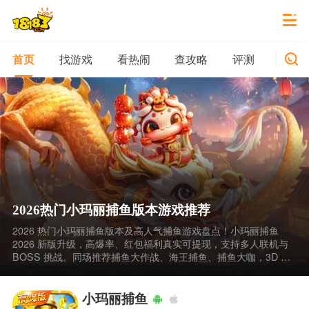
找游戏
看热闹
查攻略
评测
新游
首页
2026热门小玛丽捕鱼版本游戏推荐
2026 热门小玛丽捕鱼版本及高人气捕鱼游戏盘点！小玛丽捕鱼
2026 新版升级，高爆率、红包福利真实可提现，支持多人联机与
BOSS 挑战。同场推荐捕鱼大作战、海王捕鱼、捕鱼大咖，3D 高
清、零氪畅玩、福利丰厚。2026 热门小玛丽捕鱼版本游戏推荐 好
玩又耐玩的捕鱼游戏大盘点，可通过 18183 手游网下载。
小玛丽捕鱼