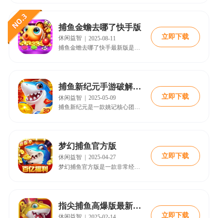
捕鱼金蟾去哪了快手版
立即下载
休闲益智
|
2025-08-11
捕鱼金蟾去哪了快手最新版是一款非常好玩的街机捕鱼类手游，小编现在为大家带来的这个版本是快手的专属版本，你可以去使用自己的快手账号进行登录，还有许多的奖励可以领取哦！在捕鱼金蟾去哪了快手版中，我们将会体验到最纯正的捕鱼体验，那些经典的鱼类等你来捕获，还有超多强大的BOSS等你来击败哦，感兴趣的小伙伴就赶快下载试试吧！
捕鱼新纪元手游破解下载
立即下载
休闲益智
|
2025-05-09
捕鱼新纪元是一款姚记核心团队历经数年精心打造的电玩捕鱼游戏 ，它有着3D全景呈现壮丽景象，颠覆了传统的游戏模式，首创了精细华丽的画面，如同置身于深海之中。同时游戏中的超高爆率让你体验刺激和满足感，震撼的技能带来强大视觉冲击力，带您领略前所未有的游戏体验。而进入游戏后玩家们将会化身为一名深海猎人，通过操控炮台发射子弹来捕捉各种海洋生物，从而获得金币和奖励。游戏画面精美，海底世界丰富多彩，各种鱼类栩栩
梦幻捕鱼官方版
立即下载
休闲益智
|
2025-04-27
梦幻捕鱼官方版是一款非常经典的街机捕鱼游戏，游戏采用了顶尖的3D引擎渲染，画面精致细腻。玩家需要利用自己的智慧与策略捕捉各种品质的鱼类，还可以与其他玩家一起开启同场捕鱼竞技。游戏内新增了新的模式以及丰富的专属福利。在梦幻捕鱼最新版游戏内，玩家可以捕捉来自各种人气渔场的鱼，包括大金龙，黄金鲨，大白鲨，魔鬼鱼以及神仙龟等珍稀鱼种，还有全新的传说级炮台登场，专属的爆炸特效以及特技，帮助玩家快速抓鱼，体验
指尖捕鱼高爆版最新版本2025
立即下载
休闲益智
|
2025-02-14