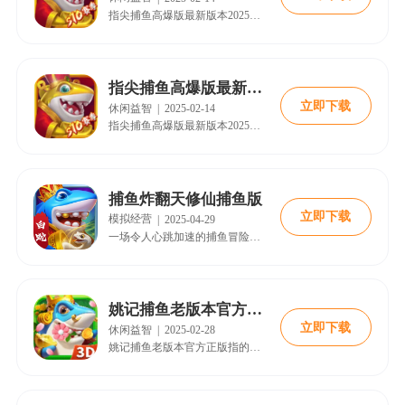
指尖捕鱼高爆版最新版本2025是一款充满乐趣与挑战的休闲捕鱼类手游。游戏完美复刻了经典街机捕鱼的玩法，同时融入了多样化的捕鱼模式和新颖的游戏元素，让玩家在指尖就能体验到捕鱼的无限乐趣。快来18183下载~
指尖捕鱼高爆版最新版本2025
立即下载
休闲益智
|
2025-02-14
指尖捕鱼高爆版最新版本2025是一款充满乐趣与挑战的休闲捕鱼类手游。游戏完美复刻了经典街机捕鱼的玩法，同时融入了多样化的捕鱼模式和新颖的游戏元素，让玩家在指尖就能体验到捕鱼的无限乐趣。快来18183下载~
捕鱼炸翻天修仙捕鱼版
立即下载
模拟经营
|
2025-04-29
一场令人心跳加速的捕鱼冒险即将揭开序幕！捕鱼炸翻天修仙捕鱼最新版震撼来袭！全新3D渔场，超强美术表现力，震撼的视听盛宴！姚记出品官方正版，金币福利再升级！！快来《捕鱼炸翻天》这个充满魅力的捕鱼世界里找到属于自己的快乐。
姚记捕鱼老版本官方正版
立即下载
休闲益智
|
2025-02-28
姚记捕鱼老版本官方正版指的是姚记科技旗下捕鱼游戏的早期版本，由官方推出的正规游戏。在众多捕鱼游戏充斥市场的当下，老版本有着独特的韵味和固定的玩家群体。相比新版本，老版本在画面风格、游戏机制等方面保留了经典元素，对于那些习惯了传统捕鱼玩法、怀念旧日游戏体验的玩家来说，有着不可替代的吸引力。