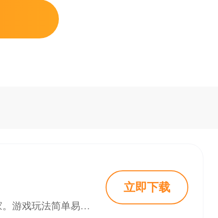
立即下载
《五子棋》是一款经典的两人对弈棋类小游戏，在微信平台上拥有大量忠实玩家。游戏玩法简单易懂，却又蕴含着无穷的变化乐趣，是适合各年龄段玩家的休闲益智选择。进入游戏后，玩家与对手轮流在1515的棋盘上落子，通过合理安排棋子位置，努力在横、竖、斜任意方向上率先形成五子连珠即可获得胜利。这种经典的竞技模式让五子棋成为消磨时光、放松心情的绝佳方式。 游戏介绍 1. 双人对战模式是五子棋的核心玩法，玩家与朋友或