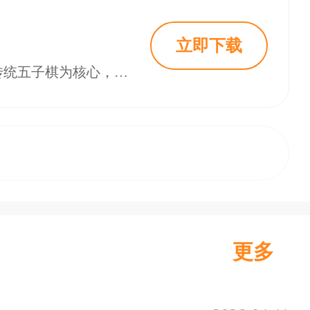
立即下载
《微信五子棋》是微信平台上的休闲策略小游戏，无需下载，点击即玩。它以传统五子棋为核心，结合社交属性，让玩家随时随地享受对弈乐趣，从新手到高手都能适配，成为碎片化时间健脑、社交的热门选择，不少玩家爱在《微信五子棋》中磨练棋艺、结交棋友。 《微信五子棋》游戏简介 《微信五子棋》画面简洁，1515棋盘线条清晰，黑白棋子对比鲜明。界面仅保留对战区与基础功能键，无多余干扰，新手能快速上手，老手可专注策略，轻
更多