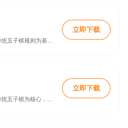
立即下载
《微信五子棋》是微信平台热门的休闲策略小游戏，无需下载即可开启。它以传统五子棋规则为基础，搭配社交化对战模式，让玩家在碎片化时间里享受思维博弈的乐趣，从新手到资深棋友都能找到适配玩法，成为不少人日常健脑、互动的首选，很多玩家常在《微信五子棋》中钻研棋谱、结交同好。 《微信五子棋》游戏简介 《微信五子棋》画面简约清爽，1515棋盘网格清晰，黑白棋子对比鲜明，视觉上舒适易辨。界面仅保留对战核心区与基础
立即下载
《微信五子棋》是微信平台上的休闲策略小游戏，无需下载，点击即玩。它以传统五子棋为核心，结合社交属性，让玩家随时随地享受对弈乐趣，从新手到高手都能适配，成为碎片化时间健脑、社交的热门选择，不少玩家爱在《微信五子棋》中磨练棋艺、结交棋友。 《微信五子棋》游戏简介 《微信五子棋》画面简洁，1515棋盘线条清晰，黑白棋子对比鲜明。界面仅保留对战区与基础功能键，无多余干扰，新手能快速上手，老手可专注策略，轻