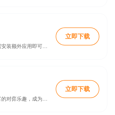
立即下载
《五子棋》是一款融合经典棋类玩法与便捷社交对战的微信小游戏，让玩家无需安装额外应用即可随时随地享受黑白博弈的乐趣。作为一款传承千年的益智棋类，五子棋凭借简单易懂的规则和千变万化的棋局，在微信平台上焕发出全新的活力。无论是碎片时间的快速一局，还是与好友间的切磋较量，这款小游戏都能带来轻松愉快的对弈体验，深受不同年龄层玩家的喜爱。 五子棋游戏介绍 1. 五子棋是一款两人对弈的棋类游戏，双方分别执黑子和
立即下载
《五子棋》是一款深受玩家喜爱的经典棋类小游戏，它以简单易懂的规则和丰富的对弈乐趣，成为休闲益智类游戏的代表之作。这款小游戏完美还原了传统五子棋的对战体验，玩家可以在微信平台上随时随地与好友或AI进行对决，享受智力较量的快感。五子棋作为全国智力运动会的竞技项目之一，其入门门槛低但深度无限的特点，让它拥有了广泛的玩家群体，无论是围棋爱好者还是休闲玩家，都能在五子棋的世界里找到属于自己的乐趣。 游戏介绍