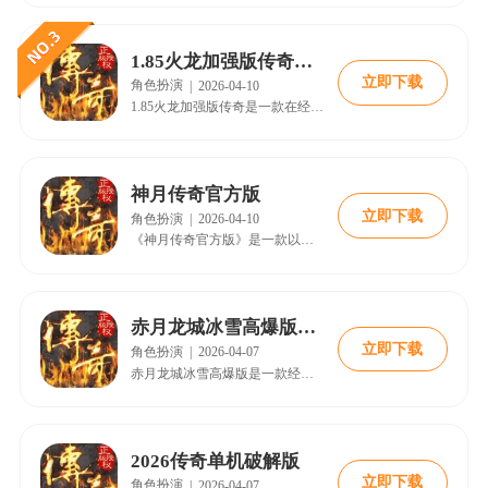
1.85火龙加强版传奇手游2026
立即下载
角色扮演
|
2026-04-10
1.85火龙加强版传奇是一款在经典1.85火龙版本基础上进行深度优化和内容拓展的游戏，保留了原版核心玩法，同时增强了火龙体系、装备系统和社交功能。游戏内包含火龙神殿挑战、沙巴克城战等经典元素，并新增了龙族遗迹、跨服沙巴克预热赛等创新活动。玩家可体验极致PK、装备养成及丰富社交互动，适合老玩家怀旧与新玩家探索。通过合理规划资源和参与活动，玩家能快速提升战力，享受玛法大陆的热血冒险。
神月传奇官方版
立即下载
角色扮演
|
2026-04-10
《神月传奇官方版》是一款以奇幻世界观为背景的角色扮演游戏，玩家将扮演继承者探索神月之力的奥秘。游戏提供多元职业选择与成长体系，结合深度剧情与丰富副本挑战，同时具备完善的社交与公会系统。最新版本新增高等级地图、团队副本及装备幻化功能，提升游戏体验。画面优化与音效设计增强沉浸感，适合各类玩家享受史诗级冒险旅程。
赤月龙城冰雪高爆版传奇
立即下载
角色扮演
|
2026-04-07
赤月龙城冰雪高爆版是一款经典复古风格的热血传奇手游，采用冰雪系列绘画风格，还原端游画面，提供沉浸式冒险体验。游戏上线即送VIP与百倍爆率，装备秒回收，元宝奖励不断。玩家可探索隐藏秘境、挑战精英怪，参与百人同屏竞技。支持自由交易，玩法丰富，包括副本、云游商人、行会争霸等。适合喜欢经典传奇与策略战斗的玩家，带来全新热血体验。
2026传奇单机破解版
立即下载
角色扮演
|
2026-04-07