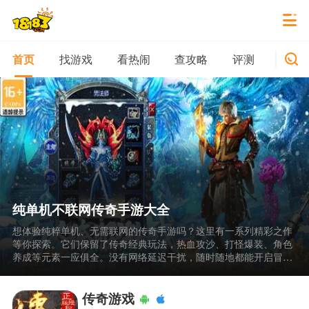
找游戏
看热闹
查攻略
评测
新游
首页
纯单机不联网传奇手游大全
想体验纯粹单机、无需联网的传奇手游吗？这里有一系列精彩之作
等你探索。它们保留了传奇经典玩法，热血攻沙、打怪爆装、角色
养成等元素一应俱全。没有网络延迟干扰，随时随地都能开启冒
险。精致画面重现传奇世界，丰富副本等你挑战，让你在单机模式
下，也能畅享原汁原味、自由刺激的传奇之旅。
传奇游戏