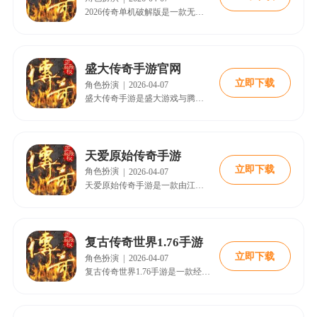
2026传奇单机破解版是一款无需联网的经典冒险游戏，玩家可自由战斗并体验完整传奇世界。游戏包含丰富剧情任务、日常挑战及高难度副本，支持多职业选择和技能自由搭配。破解版解锁全部装备与技能，提升爆率和获取稀有道具更轻松。攻略建议合理分配资源、强化装备、组队协作，并关注活动获取绝版时装。游戏特色包括离线畅玩、复古画面、智能挂机等，适合老玩家与新手。更新日志优化了稳定性与玩法，新增副本与功能，提升整体体验
盛大传奇手游官网
立即下载
角色扮演
|
2026-04-07
盛大传奇手游是盛大游戏与腾讯互娱联合打造的正版传奇手游，完美还原经典端游热血传奇的世界观和玩法。游戏包含战士、法师、道士三大职业，支持千人同屏战斗，拥有装备交易、行会争霸等特色玩法。玩家可通过副本挑战、日常任务等方式获取装备，合理分配资源并掌握游戏技巧，可快速提升实力。游戏不断更新优化，增强操作体验，适合喜欢热血竞技和团队协作的玩家。
天爱原始传奇手游
立即下载
角色扮演
|
2026-04-07
天爱原始传奇手游是一款由江西贪玩信息技术发行的经典MMORPG，完美复刻1.76版本传奇精髓，支持多平台互通。游戏包含战士、法师、道士三大职业，玩家可体验PK、刷怪、打宝等经典玩法。张天爱代言带来专属福利与活动，提升游戏体验。合理选择职业、升级策略、资源分配及参与活动是快速崛起的关键。游戏画面复古，玩法丰富，适合重温热血岁月，创造传奇辉煌。
复古传奇世界1.76手游
立即下载
角色扮演
|
2026-04-07
复古传奇世界1.76手游是一款经典传奇游戏，延续原版设定，提供全自由作战、公会战和团队杀boss等丰富玩法。游戏支持三端互通，画面精致，玩法精彩，上线赠送元宝，绿色交易平台安全可靠。玩家可通过任务获取资源，提升装备属性，参与转身系统与等级觉醒，体验指尖激情对决。游戏特色包括经典版本、职业切换、超高爆率及新增副本地图，适合各类玩家畅玩，重温传奇情怀。