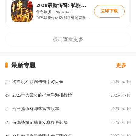
2026最新传奇3私服手游
立即下载
角色扮演
|
2026-04-03
2026最新传奇3私服手游是安徽游昕官方运营的怀旧版本，完美还原经典玛法大陆玩法。游戏包含战法道三大职业，七大元素克制系统提升策略性，支持安卓、iOS及PC三端互通。玩家可通过自由交易行打金变现，千人同屏决战沙巴克。游戏特色包括复古画风、慢节奏开区、神舰副本挑战等，适合长期体验。攻略建议选择道士起步，合理规划升级路线，利用元素克制与天气影响提升战斗效率。关注官方公告获取最新资讯，避免虚假链接，认准
点击查看更多
最新专题
更多
◇
纯单机不联网传奇手游大全
2026-04-10
◇
2026十大最火的捕鱼手游排行榜
2026-04-10
◇
海王捕鱼有哪些官方版本
2026-04-10
◇
有哪些姚记捕鱼安卓版最新版
2026-04-10
◇
小玛丽捕鱼最新版本无广版合集
2026-04-10