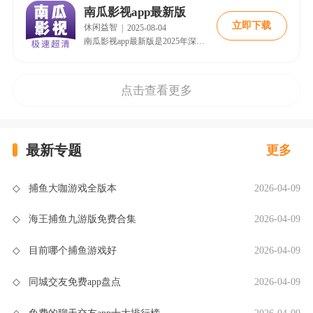
南瓜影视app最新版
立即下载
休闲益智
|
2025-08-04
南瓜影视app最新版是2025年深受用户喜爱的免费影视播放应用，专注于为广大影视爱好者提供丰富且优质的观影服务。作为经过多次迭代升级的最新版本，它汇聚了海量国内外热门影视资源，涵盖电影、电视剧、综艺、动漫、纪录片等多种类型，无论是当下正在热播的新剧大片，还是经典的老片佳作，都能在南瓜影视app最新版中轻松找到。南瓜影视app最新版凭借着丰富的内容储备、高清流畅的播放效果以及贴心的功能设计，成为了许
点击查看更多
最新专题
更多
◇
捕鱼大咖游戏全版本
2026-04-09
◇
海王捕鱼九游版免费合集
2026-04-09
◇
目前哪个捕鱼游戏好
2026-04-09
◇
同城交友免费app盘点
2026-04-09
◇
免费的聊天交友app十大排行榜
2026-04-09