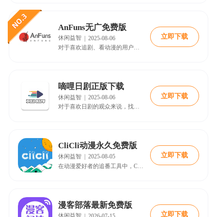
AnFuns无广免费版
立即下载
休闲益智
|
2025-08-06
对于喜欢追剧、看动漫的用户来说，一款无广告、免费且资源丰富的影视软件至关重要，AnFuns无广免费版正是这样一款满足用户核心需求的优质工具。作为专注于提供影视娱乐内容的平台，AnFuns无广免费版以无广告干扰、全免费体验、资源全覆盖为核心卖点，汇聚了海量电影、电视剧、动漫、综艺等内容，从经典老片到热门新番，从院线大片到小众佳作，几乎能满足不同用户的观剧需求。相较于其他影视软件，它彻底告别了弹窗广告
嘀哩日剧正版下载
立即下载
休闲益智
|
2025-08-06
对于喜欢日剧的观众来说，找到一个资源丰富、正版合规的观剧平台至关重要，而嘀哩日剧正版下载正是满足这一需求的优质选择。作为专注于日剧内容的平台，嘀哩日剧正版下载汇聚了大量正版日剧资源，涵盖爱情、悬疑、职场、家庭等多种题材，从经典老片到最新热播剧集应有尽有。无论是想要重温童年回忆中的经典日剧，还是追更当下热度超高的新剧，用户都能通过嘀哩日剧正版下载轻松实现。平台坚持正版授权，不仅让用户观看更安心，也能
CliCli动漫永久免费版
立即下载
休闲益智
|
2025-08-05
在动漫爱好者的追番工具中，CliCli动漫永久免费版凭借永久免费的核心优势成为备受青睐的选择。这款软件专注于为用户提供无付费门槛的动漫观看服务，无论是热门新番还是经典老番，都能免费畅享，无需担心会员费用或付费解锁的问题。CliCli动漫永久免费版不仅资源丰富，还注重播放体验的优化，无广告干扰、播放流畅等特点让追番过程更加愉悦。对于追求长期免费且优质追番体验的用户来说，CliCli动漫永久免费版无疑
漫客部落最新免费版
立即下载
休闲益智
|
2026-07-15