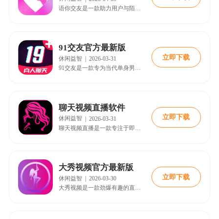
语你交友是一款助力用户与陌生人建立优质社交关系的软件。平台聚集了大量高质量男女，提供了一个线上找友、交友的绝佳环境。用户可以随时查找自己感兴趣的人，即时发起聊天互动，快速拉近距离，结交兴趣爱好相投的友人。同时，通过智能推荐还能更快邂逅异性知己，早日实现恋爱脱单，让线上交友不再困难。
91交友官方最新版
立即下载
休闲益智
|
2026-03-31
91交友是一款专为当代单身男女打造的社交恋爱互动平台，旨在帮助用户在浩瀚人海中找到那个有趣的灵魂和心灵上的温暖。它以寻找志同道合的朋友为核心，通过便捷的沟通方式和精准的匹配机制，让亲密聊天变得轻松自然，让每一份渴望陪伴的心都能在这里得到回应。
聊天视频直播软件
立即下载
休闲益智
|
2026-03-31
聊天视频直播是一款专注于即时互动与真实社交的语音视频交友平台，致力于打破传统交友模式的壁垒。它通过高效的匹配机制，将渴望交流、期待陪伴的用户紧密相连，提供从线上畅聊到线下见面的完整社交链路，为单身人士及社交达人打造了一个充满活力的互动空间。
大秀视频官方最新版
立即下载
休闲益智
|
2026-03-30
大秀视频是一款劲爆有趣的直播娱乐软件，平台汇聚海量美女主播，带来多元风格的精彩直播内容与创新互动模式，让用户与主播实现亲密互动，尽情享受高品质直播节目带来的欢乐体验。