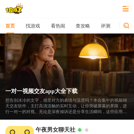
找游戏
看热闹
查攻略
评测
新游
首页
一对一视频交友app大全下载
想告别冰冷的文字，感受对方的表情与温度吗？本合集中的视频聊
天交友软件，主打高清流畅的实时互动，让你突破屏幕的界限，进
行一对一的对视。无论是深夜倾诉还是分享生活瞬间，这些应用都
提供了安全私密的视频环境，并配备美颜、滤镜及话题引导功能，
帮助你轻松化解初次见面的尴尬。在这里，颜值与真诚同时在线，
每一次连线都是一次不期而遇的温暖，让远方的TA仿佛就在身边。
午夜男女聊天社