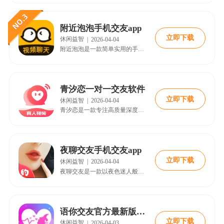
附近泡泡手机交友app
立即下载
休闲益智
|
2026-04-04
附近泡泡是一款简单实用的手机聊天软件，专注于帮助用户快速精准找到兴趣相投的附近伙伴。其清爽简洁的界面设计让使用过程毫无负担，智能匹配系统大大提升了交友效率。无论是拓展本地社交圈还是寻找共同爱好的朋友，附近泡泡都能带来轻松愉快的体验。
青汐恋一对一交友软件
立即下载
休闲益智
|
2026-04-04
青汐恋是一款专注高质量深度社交的一对一交友平台，通过精准捕捉用户兴趣爱好、价值观与生活方式，摒弃繁杂群组和喧嚣广场。纯粹走心的体验帮助用户轻松拓展社交圈，邂逅灵魂共鸣的知己或浪漫伴侣，建立深层次情感连接，真正遇见那个“对的人”。
夜聊交友手机交友app
立即下载
休闲益智
|
2026-04-04
夜聊交友是一款以夜色迷人般的氛围为核心的交友软件，提供全天候在线互动聊天。这里的用户都和你一样，渴望寻找一个伴侣来抚慰孤独的身心。无论深夜还是清晨，随时有人在线倾听与陪伴，让寂寞的夜晚变得温暖而浪漫。
语你交友官方最新版app
立即下载
休闲益智
|
2026-04-03