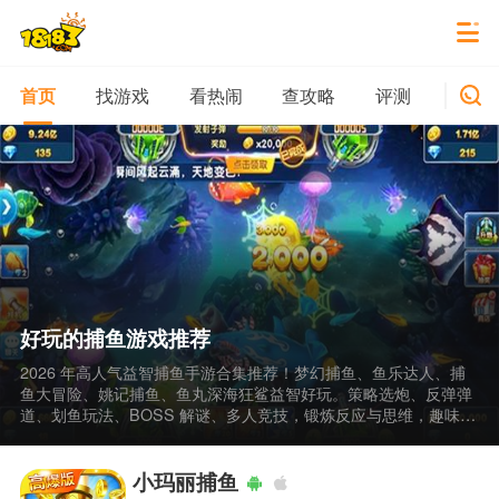
找游戏
看热闹
查攻略
评测
新游
首页
好玩的捕鱼游戏推荐
2026 年高人气益智捕鱼手游合集推荐！梦幻捕鱼、鱼乐达人、捕
鱼大冒险、姚记捕鱼、鱼丸深海狂鲨益智好玩。策略选炮、反弹弹
道、划鱼玩法、BOSS 解谜、多人竞技，锻炼反应与思维，趣味与
益智兼备。好玩的捕鱼游戏推荐 2026 年高人气益智捕鱼手游合
集，可通过 18183 手游网下载。
小玛丽捕鱼