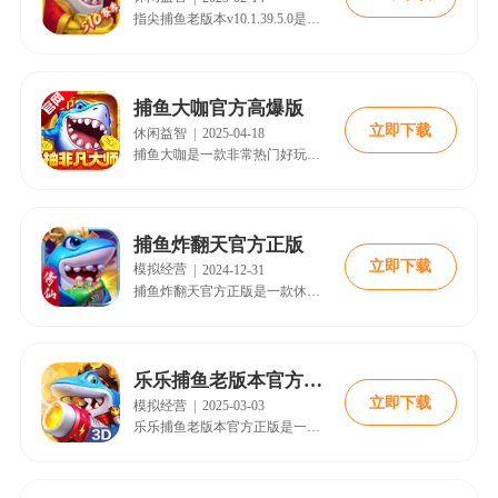
指尖捕鱼老版本v10.1.39.5.0是一款非常休闲的捕鱼类游戏。在这款游戏中玩家可以体验到经典的怀旧捕鱼体验，游戏中有着各种强大的BOSS等待玩家来挑战。同时游戏中还有各种金币和道具拿到手软，感兴趣的朋友快来18183下载体验吧!
捕鱼大咖官方高爆版
立即下载
休闲益智
|
2025-04-18
捕鱼大咖是一款非常热门好玩的捕鱼休闲竞技游戏，此版本内拥有着超高的爆率，玩家将有机会体会到更多的机会以及奖励，无论是在游戏中捕捉到的鱼类数量还是获得的金币数量，都会得到巨大的增幅。其以深海作为背景，画面精良，玩法丰富。
捕鱼炸翻天官方正版
立即下载
模拟经营
|
2024-12-31
捕鱼炸翻天官方正版是一款休闲捕鱼游戏，在游戏中玩家将体验到极致的爽感，在渔场中自由的进行捕获，每一个炮弹都有对应的效果，购买需要的炮弹，获得大量的金币，感受刺激连连的捕鱼乐趣。游戏还针对手机等移动端做出了非常全面的优化，提升了游戏的流畅度与稳定性，可以给玩家一个绝佳的游戏体验。可以有效地缓解玩家紧绷的神经，获得身心上的放松。喜欢的快来18183下载吧~
乐乐捕鱼老版本官方正版
立即下载
模拟经营
|
2025-03-03
乐乐捕鱼老版本官方正版是一款备受玩家喜爱的经典捕鱼游戏。在快节奏的现代生活中，这款游戏凭借其独特的魅力，为广大玩家提供了一个休闲娱乐的好去处。它延续了传统捕鱼游戏的核心玩法，同时融入了丰富多样的元素，让玩家仿佛置身于充满奇幻色彩的海底世界，在轻松愉快的氛围中享受捕鱼的乐趣。