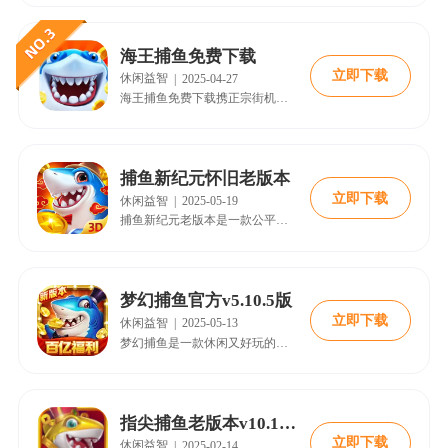
海王捕鱼免费下载
立即下载
休闲益智
|
2025-04-27
海王捕鱼免费下载携正宗街机的经典玩法重新回归，极具爽快的射击感受，让您捕鱼补的热血澎湃，炫丽的输出效果，让您的感官充分感受这视觉盛宴，然而，游戏开发商不仅仅满足于经典玩法，还给大家带来了全新的原创玩法，您不仅可以在海底捕鱼还可以带着您的船只前往其它海域捕鱼，在船只返港后，您将收获一大笔报酬，这些报酬将在以后的捕鱼生涯中起着重要的作用。
捕鱼新纪元怀旧老版本
立即下载
休闲益智
|
2025-05-19
捕鱼新纪元老版本是一款公平公正的绿色捕鱼游戏。这款游戏配置了强大的防作弊机制，保障每位玩家的权益，维护绿色公平的游戏环境，让每位玩家都能得到公正的待遇。所有参与游戏的玩家都是真人玩家，都是经过平台官方认证的，玩家可以添加好友私聊，也可以创建好友房邀请好友。本页面提供捕鱼新纪元老版本安装包。
梦幻捕鱼官方v5.10.5版
立即下载
休闲益智
|
2025-05-13
梦幻捕鱼是一款休闲又好玩的捕鱼类游戏，大家平时无聊的时候就能够在游戏中动动手指发射炮弹，玩法操作也设计的非常简单，各种大白鲨大金鲨等大型海鱼都可以轻松捕捉。游戏中的精彩活动层出不穷，大家完全可以拉上自己的小伙伴们一起享受捕鱼所带来的畅快乐趣，每天坚持签到还能够领取丰厚好礼，沉浸在酣畅淋漓的捕鱼射击内容当中。梦幻捕鱼这款游戏不仅为喜欢捕鱼游戏的玩家们延续了街机捕鱼的经典玩法，还有栩栩如生的精美海洋场
指尖捕鱼老版本v10.1.39.5.0
立即下载
休闲益智
|
2025-02-14