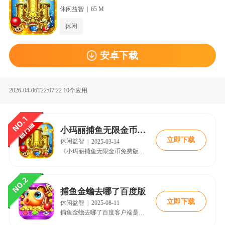
休闲益智
|
65 M
休闲
安卓下载
2026-04-06T22:07:22
10个应用
小玛丽捕鱼无限金币免费版
立即下载
休闲益智
|
2025-03-14
《小玛丽捕鱼无限金币免费版》是一款备受玩家喜爱的休闲捕鱼游戏，以其精美的画面、丰富的玩法和无限金币的独特设定吸引了大量用户。游戏于2023年9月正式公测，玩家可以通过18183手游网等正规渠道下载体验。无论是新手还是老玩家，都能在这款游戏中找到属于自己的乐趣。本文将为您详细介绍游戏的特色、版本对比、用户评价以及最新资讯，帮助您全面了解这款热门游戏。
捕鱼金蟾去哪了百度版
立即下载
休闲益智
|
2025-08-11
捕鱼金蟾去哪了百度客户端是一款好玩的休闲捕鱼类手机游戏，现在小编为大家带来的这个版本是百度渠道服，我们可以使用百度账号进行登录，还有许多的奖励可以领取哦。在捕鱼金蟾去哪了百度版中，玩家现在能够在手机上也能体验到当初在街机厅中玩到的经典游戏了，3D的精致画风，让你能够去更好的游玩，感兴趣的小伙伴就赶快下载试试吧！