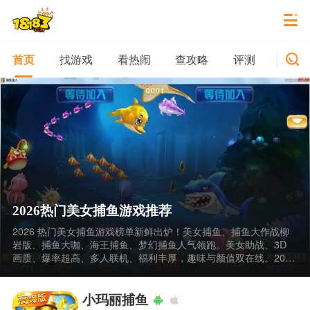
找游戏
看热闹
查攻略
评测
新游
首页
2026热门美女捕鱼游戏推荐
2026 热门美女捕鱼游戏榜单新鲜出炉！美女捕鱼、捕鱼大作战柳
岩版、捕鱼大咖、海王捕鱼、梦幻捕鱼人气领跑。美女助战、3D
画质、爆率超高、多人联机、福利丰厚，趣味与颜值双在线。2026
热门美女捕鱼游戏推荐 高趣味的捕鱼游戏排行榜，可通过 18183
手游网下载。
小玛丽捕鱼