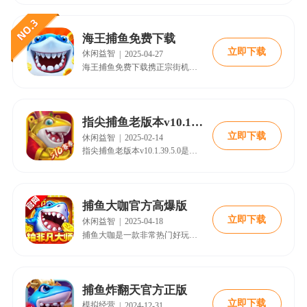
海王捕鱼免费下载
立即下载
休闲益智
|
2025-04-27
海王捕鱼免费下载携正宗街机的经典玩法重新回归，极具爽快的射击感受，让您捕鱼补的热血澎湃，炫丽的输出效果，让您的感官充分感受这视觉盛宴，然而，游戏开发商不仅仅满足于经典玩法，还给大家带来了全新的原创玩法，您不仅可以在海底捕鱼还可以带着您的船只前往其它海域捕鱼，在船只返港后，您将收获一大笔报酬，这些报酬将在以后的捕鱼生涯中起着重要的作用。
指尖捕鱼老版本v10.1.39.5.0
立即下载
休闲益智
|
2025-02-14
指尖捕鱼老版本v10.1.39.5.0是一款非常休闲的捕鱼类游戏。在这款游戏中玩家可以体验到经典的怀旧捕鱼体验，游戏中有着各种强大的BOSS等待玩家来挑战。同时游戏中还有各种金币和道具拿到手软，感兴趣的朋友快来18183下载体验吧!
捕鱼大咖官方高爆版
立即下载
休闲益智
|
2025-04-18
捕鱼大咖是一款非常热门好玩的捕鱼休闲竞技游戏，此版本内拥有着超高的爆率，玩家将有机会体会到更多的机会以及奖励，无论是在游戏中捕捉到的鱼类数量还是获得的金币数量，都会得到巨大的增幅。其以深海作为背景，画面精良，玩法丰富。
捕鱼炸翻天官方正版
立即下载
模拟经营
|
2024-12-31