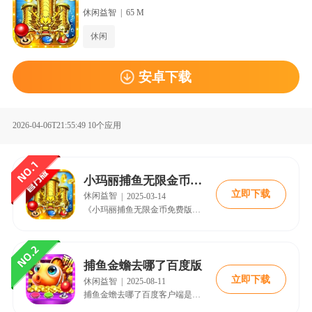
休闲益智
|
65 M
休闲
安卓下载
2026-04-06T21:55:49
10个应用
小玛丽捕鱼无限金币免费版
立即下载
休闲益智
|
2025-03-14
《小玛丽捕鱼无限金币免费版》是一款备受玩家喜爱的休闲捕鱼游戏，以其精美的画面、丰富的玩法和无限金币的独特设定吸引了大量用户。游戏于2023年9月正式公测，玩家可以通过18183手游网等正规渠道下载体验。无论是新手还是老玩家，都能在这款游戏中找到属于自己的乐趣。本文将为您详细介绍游戏的特色、版本对比、用户评价以及最新资讯，帮助您全面了解这款热门游戏。
捕鱼金蟾去哪了百度版
立即下载
休闲益智
|
2025-08-11
捕鱼金蟾去哪了百度客户端是一款好玩的休闲捕鱼类手机游戏，现在小编为大家带来的这个版本是百度渠道服，我们可以使用百度账号进行登录，还有许多的奖励可以领取哦。在捕鱼金蟾去哪了百度版中，玩家现在能够在手机上也能体验到当初在街机厅中玩到的经典游戏了，3D的精致画风，让你能够去更好的游玩，感兴趣的小伙伴就赶快下载试试吧！