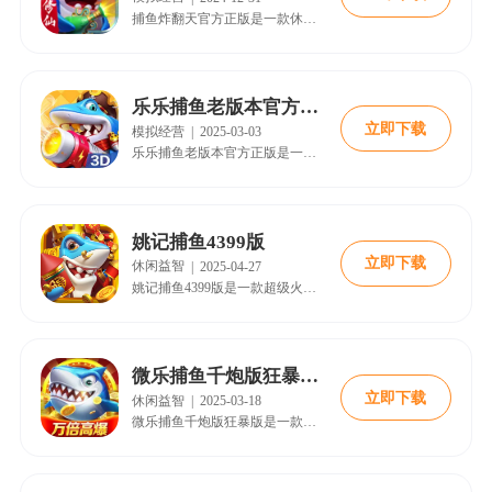
捕鱼炸翻天官方正版是一款休闲捕鱼游戏，在游戏中玩家将体验到极致的爽感，在渔场中自由的进行捕获，每一个炮弹都有对应的效果，购买需要的炮弹，获得大量的金币，感受刺激连连的捕鱼乐趣。游戏还针对手机等移动端做出了非常全面的优化，提升了游戏的流畅度与稳定性，可以给玩家一个绝佳的游戏体验。可以有效地缓解玩家紧绷的神经，获得身心上的放松。喜欢的快来18183下载吧~
乐乐捕鱼老版本官方正版
立即下载
模拟经营
|
2025-03-03
乐乐捕鱼老版本官方正版是一款备受玩家喜爱的经典捕鱼游戏。在快节奏的现代生活中，这款游戏凭借其独特的魅力，为广大玩家提供了一个休闲娱乐的好去处。它延续了传统捕鱼游戏的核心玩法，同时融入了丰富多样的元素，让玩家仿佛置身于充满奇幻色彩的海底世界，在轻松愉快的氛围中享受捕鱼的乐趣。
姚记捕鱼4399版
立即下载
休闲益智
|
2025-04-27
姚记捕鱼4399版是一款超级火爆的手机捕鱼游戏，在这个版本中可以享受4399平台专属新人礼包，包含大量金币钻石随意使用，自由体验高倍率炮台，各种弹头随意选择，尽情享受捕鱼乐趣。
微乐捕鱼千炮版狂暴版v3.9.7
立即下载
休闲益智
|
2025-03-18
微乐捕鱼千炮版狂暴版是一款深受玩家喜爱的捕鱼游戏，以其精美的画面、丰富的玩法和刺激的体验吸引了大量用户。本文将详细介绍微乐捕鱼千炮版狂暴版的游戏特色、亮点、用户评价以及最新资讯，帮助玩家更好地了解这款游戏。同时，文章末尾还提供了游戏下载的详细步骤，方便玩家快速体验。