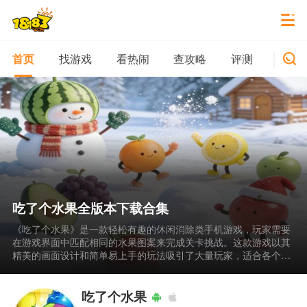
找游戏
看热闹
查攻略
评测
新游
首页
吃了个水果全版本下载合集
《吃了个水果》是一款轻松有趣的休闲消除类手机游戏，玩家需要
在游戏界面中匹配相同的水果图案来完成关卡挑战。这款游戏以其
精美的画面设计和简单易上手的玩法吸引了大量玩家，适合各个年
龄段的用户在碎片时间进行娱乐。游戏中包含多种水果元素和丰富
的关卡设计，每一关都有不同的消除目标，让玩家在消除水果的过
程中体验愉快的游戏时光。《吃了个水果》不仅能够帮助玩家放松
吃了个水果