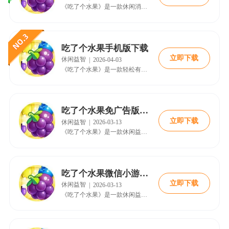
《吃了个水果》是一款休闲消除类手机游戏，玩家通过匹配相同水果图案完成关卡挑战。游戏采用清新明快的画面风格，简单的点击操作即可消除水果，适合各年龄段玩家。融合了策略与休闲元素，游戏持续更新关卡内容，为玩家带来无穷乐趣。作为微信小游戏平台热门游戏，《吃了个水果》官方正版让玩家随时随地畅玩，体验轻松愉悦的消除快感。 《吃了个水果》游戏特色 1. 清新可爱的水果元素，视觉体验舒适放松 2. 简单易上手的点
吃了个水果手机版下载
立即下载
休闲益智
|
2026-04-03
《吃了个水果》是一款轻松有趣的休闲消除类手机游戏，玩家需要在游戏界面中匹配相同的水果图案来完成关卡挑战。这款游戏以其精美的画面设计和简单易上手的玩法吸引了大量玩家，适合各个年龄段的用户在碎片时间进行娱乐。游戏中包含多种水果元素和丰富的关卡设计，每一关都有不同的消除目标，让玩家在消除水果的过程中体验愉快的游戏时光。《吃了个水果》不仅能够帮助玩家放松心情，还能锻炼反应能力和观察力，是一款非常值得体验的
吃了个水果免广告版下载
立即下载
休闲益智
|
2026-03-13
《吃了个水果》是一款休闲益智消除类手机游戏，玩家通过匹配相同水果图案完成关卡挑战。游戏画面采用明亮清新的果园风格，营造轻松愉悦的视觉体验。《吃了个水果》操作简单易上手，适合各年龄段玩家。丰富关卡设计配合连击奖励机制，让每次消除都充满成就感。这款游戏无需网络也能游玩，是通勤休息时的理想选择。《吃了个水果》持续优化内容，为玩家带来更流畅的游戏体验。 《吃了个水果》游戏介绍 1. 经典水果消除核心玩法
吃了个水果微信小游戏下载
立即下载
休闲益智
|
2026-03-13
《吃了个水果》是一款休闲益智消除类手机游戏，玩家通过匹配相同水果完成关卡目标。游戏采用明亮清新的视觉风格，营造轻松愉悦的游戏氛围。《吃了个水果》操作简单直观，单手即可轻松操控。丰富关卡设计让玩家持续保持挑战热情。这款游戏适合通勤休息时游玩，随时随地享受消除乐趣。《吃了个水果》不断优化游戏体验，为玩家带来更流畅的操作感受。清新画面配合悦耳音效，让每次消除都充满满足感。 《吃了个水果》游戏介绍 1.