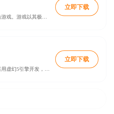
立即下载
善良都市手机版是一款由个人开发者聂宇星打造的高画质第三人称开放世界射击游戏。游戏以其极致的视觉表现力、自由的探索体验和诙谐的“民风淳朴”都市设定而备受期待。
立即下载
善良都市是一款由个人开发者聂宇星制作的第三人称开放世界射击游戏。游戏采用虚幻5引擎开发，以其精美的画面和感人的故事为特点，构建了一个名为“善良都市”的独特开放世界。