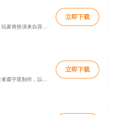
立即下载
善良都市安卓版是一款以近未来架空都市为背景的第三人称开放世界射击手游。玩家将扮演来自异乡的访客，在民风淳朴、人杰地灵的善良都市中探索废墟霓虹与隐秘街巷，使用多样化的枪械与近战武器应对突发威胁。
立即下载
善良都市官方正版是一款备受期待的高画质开放世界射击手游。游戏由个人开发者聂宇星制作，以其独特的“民风淳朴”都市设定和感人至深的故事情节为核心。