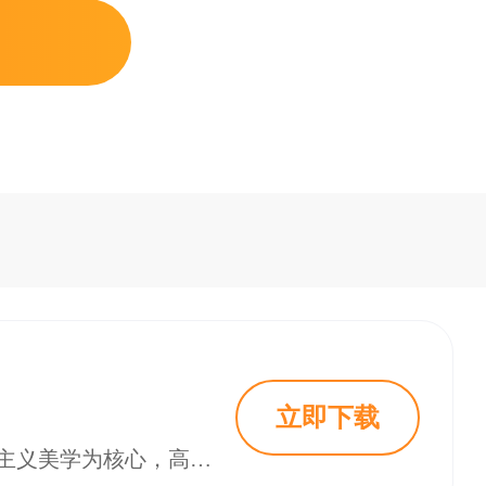
立即下载
《善良都市》是一款基于虚幻5引擎打造的第三人称开放世界动作游戏，以现实主义美学为核心，高度还原城市环境，支持自由探索与非线性叙事。玩家的选择将影响剧情走向与NPC态度，战斗系统采用掩体射击机制，支持多种武器改装。游戏无抽卡、无体力限制，所有内容可通过游戏进程解锁。特色包括记忆回响机制、群像式人物刻画及自主运营据点玩法，带来沉浸式体验。