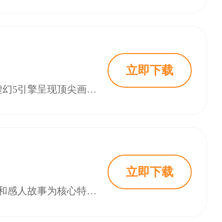
立即下载
善良都市是一款由个人开发者聂宇星打造的第三人称开放世界射击游戏，采用虚幻5引擎呈现顶尖画质与真实光影效果。游戏以善良都市为背景，玩家可自由探索城市，体验丰富剧情与多结局走向。支持多人联机与中文本地化，武器系统差异化，玩法包含战术射击、载具驾驶等。游戏注重故事驱动，融入彩蛋元素，带来沉浸式视觉与操作体验，现已正式上线，值得尝试。
立即下载
善良都市是一款采用虚幻5引擎打造的第三人称开放世界射击游戏，以精美画面和感人故事为核心特色。玩家可在无缝都市中自由探索，体验多样化枪械战斗与丰富剧情。游戏支持多人联机合作，无抽卡机制，所有内容均可通过正常进程解锁。剧情驱动叙事结合幽默设定，带来高自由度与沉浸式游戏体验，适合喜欢动作冒险与角色扮演的玩家。