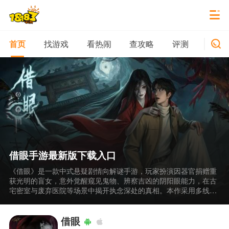
找游戏
看热闹
查攻略
评测
新游
首页
借眼手游最新版下载入口
《借眼》是一款中式悬疑剧情向解谜手游，玩家扮演因器官捐赠重
获光明的盲女，意外觉醒窥见鬼物、辨察吉凶的阴阳眼能力，在古
宅密室与废弃医院等场景中揭开执念深处的真相。本作采用多线叙
事与碎片化信息释放策略，通过切换阴阳眼模式解析环境光影变化
与NPC异常行为，推动剧情向多重结局发展。
借眼