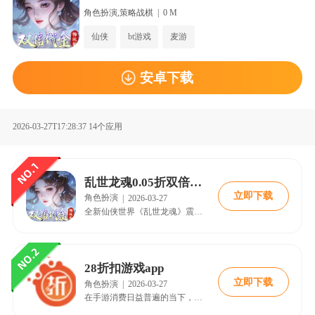
角色扮演,策略战棋
|
0 M
仙侠
bt游戏
麦游
安卓下载
2026-03-27T17:28:37
14个应用
乱世龙魂0.05折双倍代金版
立即下载
角色扮演
|
2026-03-27
全新仙侠世界《乱世龙魂》震撼来袭！全地图无限制飞行，全天无限时刷新boss，绚丽时装绝世神兵来玩就送，热血仙侠之旅就此启程！后宫恃宠伴你闯江湖，武斗之巅成就天梯王者，boss抢夺高频爆装，个人帮派战应有尽有，满足你的pk欲！置身其中，享受你的仙侠快意生活吧！
28折扣游戏app
立即下载
角色扮演
|
2026-03-27
在手游消费日益普遍的当下，寻找高性价比的充值渠道成为精明玩家的共同追求，28折游戏app正是在此背景下应运而生的一类服务平台。这类应用主打28折这一极具吸引力的充值折扣概念，旨在为玩家提供远低于游戏官方直充价格的优惠渠道。简单来说，通过28折游戏app为热门手游充值，玩家理论上可以仅花费原价28%左右的金额，获得等额的游戏内货币或资源，从而实现大幅降低游戏开支的目的。然而，一个值得信赖的28折游戏