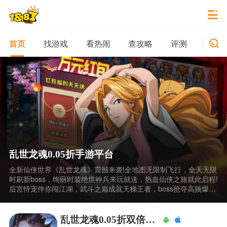
找游戏
看热闹
查攻略
评测
新游
首页
乱世龙魂0.05折手游平台
全新仙侠世界《乱世龙魂》震撼来袭!全地图无限制飞行，全天无限
时刷新boss，绚丽时装绝世神兵来玩就送，热血仙侠之旅就此启程!
后宫恃宠伴你闯江湖，武斗之巅成就天梯王者，boss抢夺高频爆
装，个人帮派战应有尽有，满足你的pk欲!置身其中，享受你的仙侠
快意生活吧!
乱世龙魂0.05折双倍代金版