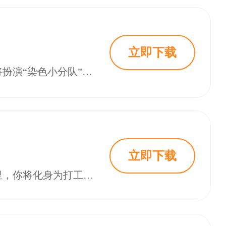
立即下载
乱涂彩世界是一款将涂色解压与弹幕射击玩法巧妙结合的潮酷风格手游，玩家将扮演“染色小分队”的一员，与性格各异的“不正经”神明娘们并肩作战，通过滑动手指为被外星人入侵的黑白世界重新找回缤纷色彩。
立即下载
乱涂彩世界最新版是一款让你用颜料怼翻全世界的无厘头涂色弹幕手游。在这里，你将化身为打工恶魔，与一群不按套路出牌的神明娘组成“染色小分队”，面对被外星人入侵而失色的地球。