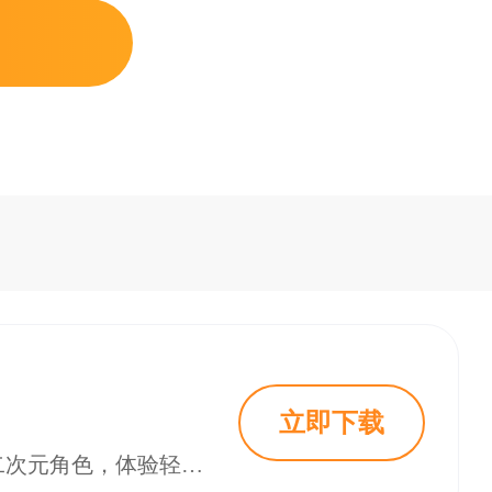
立即下载
乱涂彩世界是一款融合弹幕射击与色彩涂鸦玩法的潮酷手游，玩家可自由选择二次元角色，体验轻松解压的冒险乐趣。游戏支持单手操作，适合碎片时间游玩，内含丰富关卡和特色载具，带来独特的染色战斗体验。通过击败敌人和BOSS，为地球找回色彩，感受趣味十足的公费出差之旅。