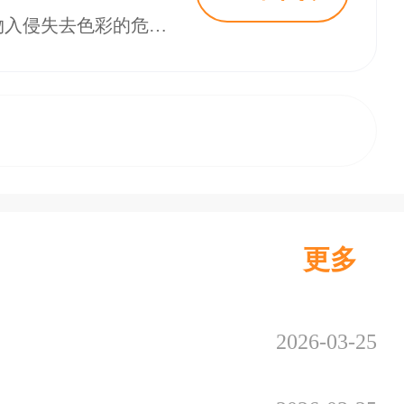
乱涂彩世界官方版是一款以染色为主题的休闲弹幕射击手游。在地球被外星生物入侵失去色彩的危机中，玩家将扮演神明娘，通过喷射颜料为世界恢复颜色。
更多
2026-03-25