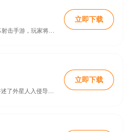
立即下载
乱涂彩世界官网版是一款由广州天梯网络科技有限公司开发的潮酷风格竖屏弹幕射击手游，玩家将扮演神魔委员会的成员，与不正经的神明娘伙伴们一起，拿起染色武器对抗外星入侵者。
立即下载
乱涂彩世界安卓版是一款以“染色”为核心玩法的潮酷风格弹幕射击手游。游戏讲述了外星人入侵导致地球失色，玩家将扮演“染色小分队”的一员。