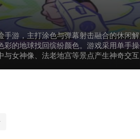
险手游，主打涂色与弹幕射击融合的休闲解
色彩的地球找回缤纷颜色。游戏采用单手操
中与女神像、法老地宫等景点产生神奇交互
这场放肆涂鸦的色彩拯救之旅。
击