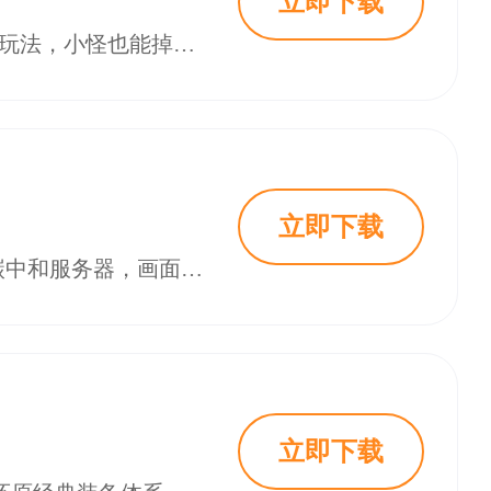
立即下载
2026 微变手游传奇是一款经典复刻的MMORPG游戏，主打三职业设定与高爆率玩法，小怪也能掉落神装。游戏支持装备回收、自由交易，零氪玩家也能轻松致富。三端互通设计让玩家随时随地畅玩，新增跨服竞技、战宠养成等多元玩法。上线即送GM权限与百万钻石，福利丰富，适合重温经典传奇体验。
立即下载
2026冰雪复古正版传奇私服是一款融合经典与创新的武侠风格网络游戏，支持碳中和服务器，画面细腻流畅，玩法丰富。游戏包含PVE副本、PVP竞技及宠物养成等多元内容，适合不同玩家需求。新增环保主题副本与VR接入功能，提升沉浸体验。玩家可通过攻略了解职业选择、副本策略及社交系统，增强游戏竞争力。游戏注重可持续发展，倡导绿色理念，同时提供跨界联动活动与限定奖励，吸引玩家参与。
立即下载