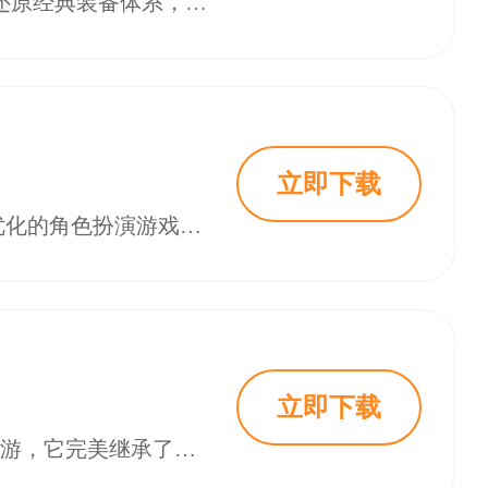
霸刀传奇幻神沉默免费版是一款1.85沉默单职业传奇手游，主打0氪全民白嫖，还原经典装备体系，爆率全开，装备材料全靠打。游戏特色包括创角即送自动回收、幻神系统免费解锁、每日领取328代币等，适合散人玩家体验。玩法涵盖主线任务、BOSS挑战、幻境分身挂机及神装鉴定，提升战力关键在于爆率与装备养成。更新日志新增时空位面探索与装备觉醒功能，优化游戏体验，确保公平竞技环境。
立即下载
霸刀传奇免费版手游是一款继承了经典传奇玩法精髓，并针对移动端进行深度优化的角色扮演游戏。在这个宏大的玛法大陆上，玩家可以体验到最原汁原味的战法道职业体系，感受万人同屏攻沙的热血激情，更能在爆装PK、自由交易等经典设定中，重温那份最初的感动。霸刀传奇免费版手游以其流畅的操作手感、丰富的玩法内容以及真正免费的运营理念，致力于为所有传奇爱好者打造一个公平、持久、充满兄弟情义的游戏世界。
立即下载
霸刀传奇幻神沉默免费版手游是一款基于经典1.85沉默版本打造的单职业传奇手游，它完美继承了传奇游戏的经典玩法精髓，同时融入了现代化的游戏设计理念。这款游戏最大的特色在于彻底摒弃了传统传奇中繁琐的职业选择，采用了创新的单职业全能体系，让玩家无需在战士、法师、道士之间纠结，一个职业即可体验所有技能组合的乐趣。游戏内置了上百张专属剧情地图，每个大陆都拥有独立的背景故事和隐藏位面，从迷雾森林到龙渊禁地，从