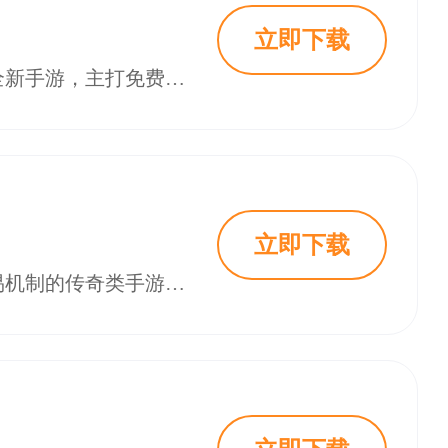
立即下载
《无双战车火龙传奇免费版手游》是一款融合经典传奇元素与现代载具玩法的全新手游，主打免费无氪体验，玩家可驾驶专属战车挑战火龙BOSS，获取顶级装备。游戏特色包括战车进化、跨服争霸、自由交易等玩法，操作流畅，技能特效华丽。针对新手提供详细进阶攻略，帮助快速提升战力。近期版本新增虚空幻境副本、一键日常功能等优化内容，提升整体游戏体验。适合各类玩家畅玩，是2023年不容错过的传奇类手游之一。
立即下载
《龙魂魔法独家老板服传奇手游》是一款以复古为核心、融合高爆率与自由交易机制的传奇类手游。游戏还原经典数值和地图，提供无绑定钻石消费、公平竞技环境，并通过“老板服”模式提升玩家福利。特色包括极速攻沙、职业深度解析及持续更新的经典玩法，适合追求原味体验和长期耐玩性的玩家。无论是老玩家重温情怀，还是新玩家体验传奇魅力，该游戏均提供了公平、热血且充满机遇的游戏环境。