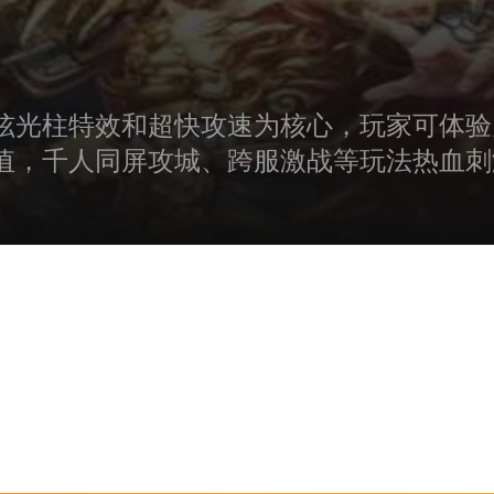
炫光柱特效和超快攻速为核心，玩家可体验
值，千人同屏攻城、跨服激战等玩法热血刺