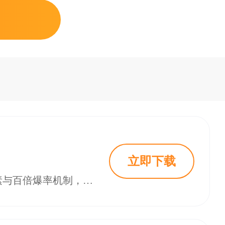
立即下载
《龙腾盛世传奇》是一款经典热血战斗手游，延续传奇核心玩法，新增打金元素与百倍爆率机制，让玩家享受刀刀暴击的快感。游戏支持战士、法师、道士三大职业，装备全靠打，道具易获取，非人民币玩家也能畅玩。特色包括兄弟组队、帮会乱斗、神兽开局、副本刷怪等，适合追求热血PK与自由交易的玩家。优化后的技能特效与爆率机制提升操作体验，是值得尝试的传奇类手游。