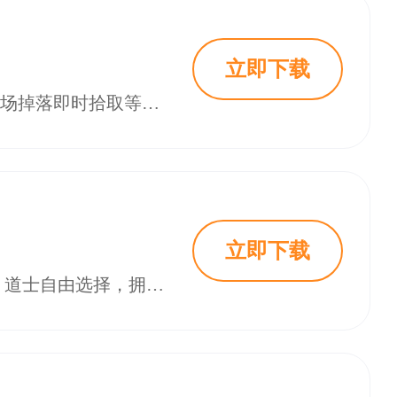
立即下载
1.85玉兔传奇是一款热门的传奇角色扮演手游，拥有自由交易、拍卖行售卖、战场掉落即时拾取等特色玩法。玩家可通过副本挑战获取材料，提升战斗力，并利用灵兽捕捉系统增强战斗能力。游戏支持装备碎片合成与智能难度匹配，每日活动奖励丰富，适合长期游玩。合理规划资源、强化装备、参与活动是快速崛起的关键，适合喜欢策略与冒险的玩家体验。
立即下载
2026烈火星辰高爆传奇私服是一款经典三职业热血传奇游戏，支持战士、法师、道士自由选择，拥有3D技能特效和高爆率玩法。游戏开局送自带麻痹属性的战宠，所有BOSS爆率全开，小怪也能爆出神装，装备可回收兑换元宝，实现边玩边赚。特色包括万人攻城、实时PK、龙纹塔挑战等，新增神装系统与优化回收机制，提升玩家体验。适合喜欢热血战斗与装备养成的玩家，重温经典传奇乐趣。