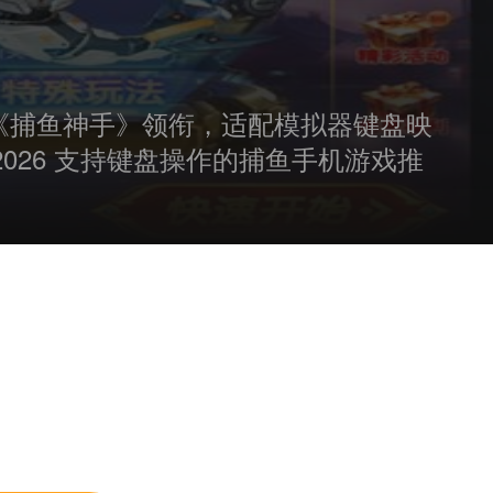
》《捕鱼神手》领衔，适配模拟器键盘映
026 支持键盘操作的捕鱼手机游戏推