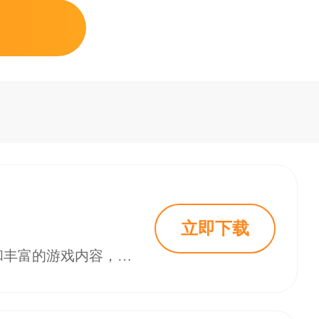
立即下载
小玛丽捕鱼2018版旧版是一款经典的休闲捕鱼游戏，凭借其简单易上手的玩法和丰富的游戏内容，深受玩家喜爱。虽然如今已有多个新版本上线，但小玛丽捕鱼2018版旧版依然拥有大量忠实玩家。本文将为您详细介绍小玛丽捕鱼2018版旧版的特色解析、版本对比、用户评价及游戏亮点，并为您提供最新的下载指引。喜欢的快来18183下载吧~