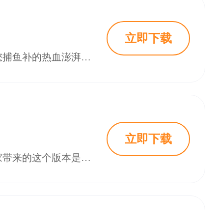
立即下载
海王捕鱼免费下载携正宗街机的经典玩法重新回归，极具爽快的射击感受，让您捕鱼补的热血澎湃，炫丽的输出效果，让您的感官充分感受这视觉盛宴，然而，游戏开发商不仅仅满足于经典玩法，还给大家带来了全新的原创玩法，您不仅可以在海底捕鱼还可以带着您的船只前往其它海域捕鱼，在船只返港后，您将收获一大笔报酬，这些报酬将在以后的捕鱼生涯中起着重要的作用。
立即下载
捕鱼金蟾去哪了快手最新版是一款非常好玩的街机捕鱼类手游，小编现在为大家带来的这个版本是快手的专属版本，你可以去使用自己的快手账号进行登录，还有许多的奖励可以领取哦！在捕鱼金蟾去哪了快手版中，我们将会体验到最纯正的捕鱼体验，那些经典的鱼类等你来捕获，还有超多强大的BOSS等你来击败哦，感兴趣的小伙伴就赶快下载试试吧！