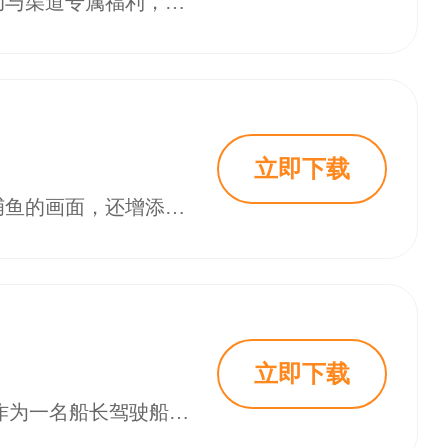
捕鱼大咖应用宝版作为国民级捕鱼手游，同时也凭借其腾讯社交生态的深度联动与渠道专属福利，成为2025年休闲竞技玩家的首选版本2。该版本不仅支持QQ/微信一键登录，更针对BOSS机制、资源产出进行专项优化，搭配“万炮齐发”的视觉冲击与“原子弹秒杀”的爆金快感，重新定义移动端街机捕鱼体验。本文将从版本优势、下载安装、实战技巧等维度展开解析，助玩家快速掌握核心玩法。快来18183下载吧~
立即下载
趣游捕鱼旧版本是一款好玩刺激的经典捕鱼类休闲手游，不仅真实还原了街机捕鱼的画面，还增添了多个不同的海域，玩家可以在游戏中查看每个海域中的鱼类资源以及倍率情况，选择性进入海域，通过炮台进行捕鱼。在趣游捕鱼游戏中不仅仅能单人捕鱼，还能与其他玩家联网在线捕鱼，共同大杀四方，加入了线上赛、积分榜、龙宫等全新的玩法，多种有趣的活动以及丰厚的奖励。另外，趣游捕鱼游戏内有着超多不同种类的鱼种，捕获每一种鱼所获得
立即下载
姚记捕鱼手游安卓最新版是一款十分有趣的3D捕鱼游戏。在这款游戏中玩家将作为一名船长驾驶船只前往海上捕鱼，各种各样的海洋生物都可以通过捕鱼大炮捕捞，其中甚至还有那些传说中的海洋生物。姚记捕鱼玩家可以升级自己的捕鱼大炮来提高捕捉稀有物种的概率，还可以提高倍率来一次性获得更高的分数，瞄准那些珍稀物种发射炮弹吧。