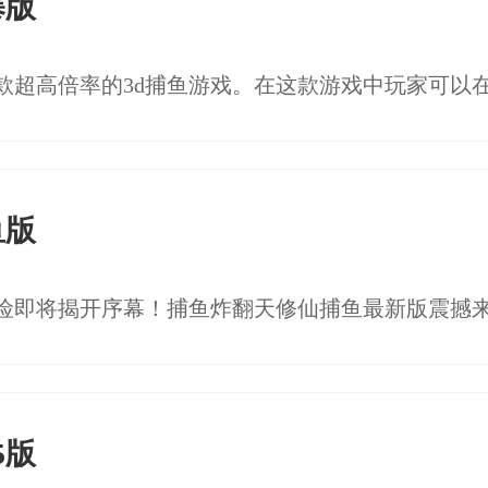
暴版
鱼版
5版