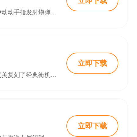
立即下载
梦幻捕鱼是一款休闲又好玩的捕鱼类游戏，大家平时无聊的时候就能够在游戏中动动手指发射炮弹，玩法操作也设计的非常简单，各种大白鲨大金鲨等大型海鱼都可以轻松捕捉。游戏中的精彩活动层出不穷，大家完全可以拉上自己的小伙伴们一起享受捕鱼所带来的畅快乐趣，每天坚持签到还能够领取丰厚好礼，沉浸在酣畅淋漓的捕鱼射击内容当中。梦幻捕鱼这款游戏不仅为喜欢捕鱼游戏的玩家们延续了街机捕鱼的经典玩法，还有栩栩如生的精美海洋场
立即下载
指尖捕鱼高爆版最新版本2025是一款充满乐趣与挑战的休闲捕鱼类手游。游戏完美复刻了经典街机捕鱼的玩法，同时融入了多样化的捕鱼模式和新颖的游戏元素，让玩家在指尖就能体验到捕鱼的无限乐趣。快来18183下载~
立即下载