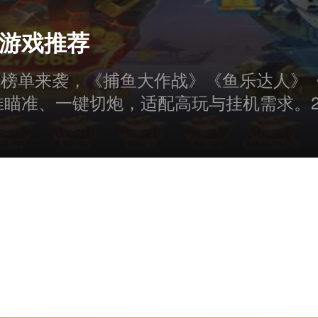
机游戏推荐
游戏榜单来袭，《捕鱼大作战》《鱼乐达人
准瞄准、一键切炮，适配高玩与挂机需求。2