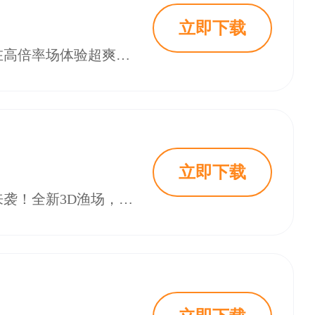
立即下载
捕鱼新纪元无限狂暴版是一款超高倍率的3d捕鱼游戏。在这款游戏中玩家可以在高倍率场体验超爽的捕鱼玩法，在这个模式中拥有特殊的鱼群，能够为玩家带来丰厚的积分奖励，并且玩家还有机会打开特殊的宝箱来获得道具奖励。此外，玩家可以在参加游戏之前去替换自己的捕鱼炮弹特效，更换弹头来获得新的效果。本页面提供捕鱼新纪元狂暴版安装包。
立即下载
一场令人心跳加速的捕鱼冒险即将揭开序幕！捕鱼炸翻天修仙捕鱼最新版震撼来袭！全新3D渔场，超强美术表现力，震撼的视听盛宴！姚记出品官方正版，金币福利再升级！！快来《捕鱼炸翻天》这个充满魅力的捕鱼世界里找到属于自己的快乐。