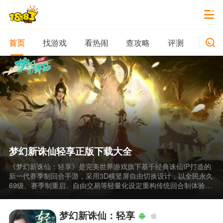
找游戏
看热闹
查攻略
评测
新游
首页
梦幻新诛仙轻享正版下载大全
《梦幻新诛仙：轻享》是完美世界游戏旗下基于经典诛仙IP打造的
新一代赛季制回合手游，采用3D横竖屏自由切换设计，以全民永久
69级、赛季制重启、自由交易等轻量化设定重构传统回合制体验，
让玩家轻松享受策略构筑与修仙乐趣。梦幻新诛仙轻享正版下载大
全为道友提供便捷的获取途径，助你快速进入这个兼具高品质画面
与减负设计的仙侠世界，开启属于你的轻享修仙之旅。
梦幻新诛仙：轻享