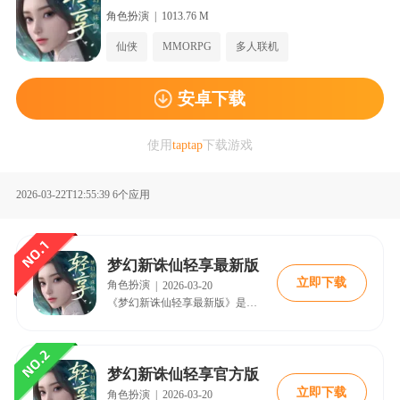
角色扮演
|
1013.76 M
仙侠
MMORPG
多人联机
安卓下载
使用
taptap
下载游戏
2026-03-22T12:55:39
6个应用
梦幻新诛仙轻享最新版
立即下载
角色扮演
|
2026-03-20
《梦幻新诛仙轻享最新版》是一款主打轻松修仙的竖屏回合制手游，延续原作仙侠世界观，优化养成系统，取消洗髓、装备打造等繁琐玩法，提升玩家体验。游戏采用赛季制管理，确保公平竞技，支持战宠自由合成与资质提升，增强策略性。同时，游戏注重减负设计，无强制打卡，资源有限制，适合各类玩家。核心亮点包括竖屏3D视角、自由交易、心法符文混搭及丰富副本玩法，满足休闲与硬核玩家需求，带来沉浸式修仙体验。
梦幻新诛仙轻享官方版
立即下载
角色扮演
|
2026-03-20