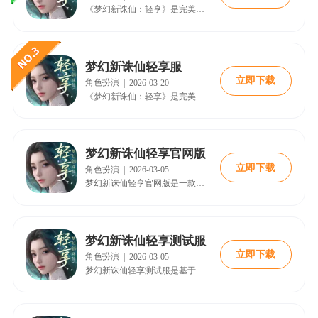
《梦幻新诛仙：轻享》是完美世界推出的仙侠回合制手游，主打轻量化体验，支持横竖屏切换与单手操作。采用赛季制玩法，等级封顶69级，8天即可满级，减少养成压力。装备全靠掉落，开放自由交易，还原经典角色如张小凡、碧瑶等。游戏注重策略深度，引入心法与符文系统，适合通勤或居家游玩，轻松享受修仙乐趣。
梦幻新诛仙轻享服
立即下载
角色扮演
|
2026-03-20
《梦幻新诛仙：轻享》是完美世界推出的仙侠回合制手游，主打“不卖数值”玩法，强调策略与自由搭配。游戏采用赛季制框架，永久卡级69级，新手8天满级，支持横竖屏切换，操作便捷。战宠养成优化，取消洗髓机制，资质只增不减，提升养成体验。核心亮点包括神装掉落、心法符文自由组合、战宠无级别限制等，打造轻盈、自由的修仙世界，适合追求策略与沉浸感的玩家。
梦幻新诛仙轻享官网版
立即下载
角色扮演
|
2026-03-05
梦幻新诛仙轻享官网版是一款以诛仙IP为背景的赛季回合手游，为道友们打造一个3D横竖屏随心切换的修仙世界。通过开放真正的自由交易、全民永久69级、赛季制重启等全新设定，让玩家轻松体验回合制修仙的独特乐趣。
梦幻新诛仙轻享测试服
立即下载
角色扮演
|
2026-03-05
梦幻新诛仙轻享测试服是基于诛仙IP打造的新一代赛季回合制手游，它在继承原作宏大世界观的基础上，对核心玩法进行了彻底的革新。游戏主打“轻量化”与“高策略”的平衡体验。