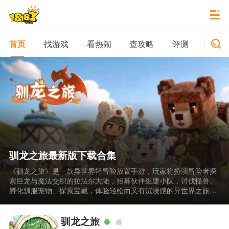
找游戏
看热闹
查攻略
评测
新游
首页
驯龙之旅最新版下载合集
《驯龙之旅》是一款异世界轻冒险放置手游，玩家将扮演冒险者探
索巨龙与魔法交织的拉法尔大陆，招募伙伴组建小队，讨伐怪兽、
孵化驯服宠物、探索宝藏，体验轻松而又有沉浸感的异世界之旅。
驯龙之旅最新版下载合集为玩家提供便捷的获取途径，助你快速踏
上这片神秘大陆，召集伙伴挑战巨龙，开启属于你的奇幻驯龙冒
险。
驯龙之旅