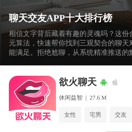
聊天交友APP十大排行榜
相信文字背后藏着有趣的灵魂吗？这份
元算法，快速帮你找到三观契合的聊天
能满足。拒绝尬聊，从系统精准推送的
欲火聊天
休闲益智
|
27.6 M
女性
宅男
交友