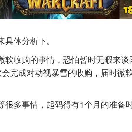
来具体分析下。
微软收购的事情，恐怕暂时无暇来谈
软会完成对动视暴雪的收购，届时微
等很多事情，起码得有1个月的准备
。