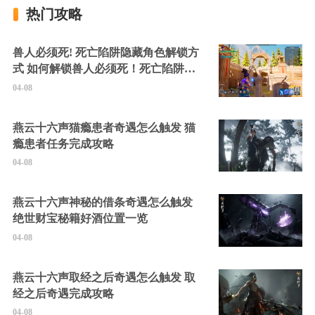
热门攻略
兽人必须死! 死亡陷阱隐藏角色解锁方
式 如何解锁兽人必须死！死亡陷阱中
的隐藏角色
04-08
燕云十六声猫瘾患者奇遇怎么触发 猫
瘾患者任务完成攻略
04-08
燕云十六声神秘的借条奇遇怎么触发
绝世财宝秘籍好酒位置一览
04-08
燕云十六声取经之后奇遇怎么触发 取
经之后奇遇完成攻略
04-08