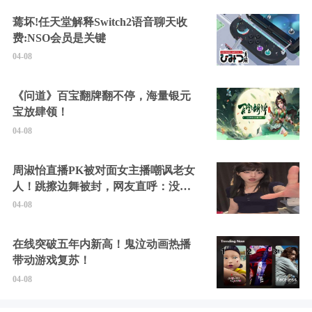
蔫坏!任天堂解释Switch2语音聊天收
费:NSO会员是关键
04-08
《问道》百宝翻牌翻不停，海量银元
宝放肆领！
04-08
周淑怡直播PK被对面女主播嘲讽老女
人！跳擦边舞被封，网友直呼：没边
硬擦封的好！
04-08
在线突破五年内新高！鬼泣动画热播
带动游戏复苏！
04-08