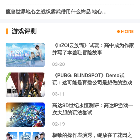
魔兽世界地心之战织雾武僧用什么饰品 地心之战织雾武僧饰品推荐
游戏评测
《inZOI云族裔》试玩：高中成为作家
并写了本羞耻冒险故事
03-20
《PUBG: BLINDSPOT》Demo试
玩：这可能是育碧公司最想做的游戏
03-11
高达SD世纪永恒测评：高达IP游戏一
次大胆的玩法尝试
02-19
极致的操作表演秀，绽放在了花园之