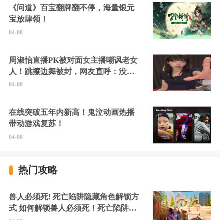
《问道》百宝翻牌翻不停，海量银元
宝放肆领！
04-08
周淑怡直播PK被对面女主播嘲讽老女
人！跳擦边舞被封，网友直呼：没边
硬擦封的好！
04-08
在线突破五年内新高！鬼泣动画热播
带动游戏复苏！
04-08
热门攻略
兽人必须死! 死亡陷阱隐藏角色解锁方
式 如何解锁兽人必须死！死亡陷阱中
的隐藏角色