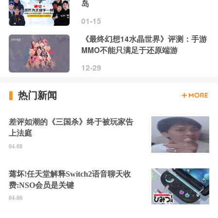
岛
01-15
《最终幻想14水晶世界》评测：手游
MMO不能只满足于还原端游
12-29
热门新闻
差评如潮的《三国杀》终于被玩家告
上法庭
04-08
蔫坏!任天堂解释Switch2语音聊天收
费:NSO会员是关键
04-08