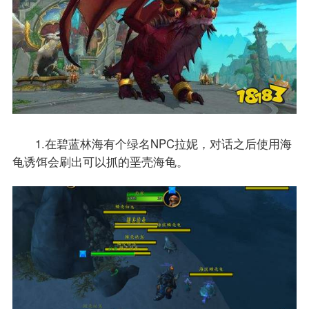
1.在碧蓝林海有个绿名NPC拉妮，对话之后使用海
龟诱饵会刷出可以抓的垩壳海龟。