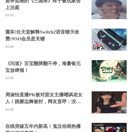
差评如潮的《三国杀》终于被玩家告
上法庭
04-08
蔫坏!任天堂解释Switch2语音聊天收
费:NSO会员是关键
04-08
《问道》百宝翻牌翻不停，海量银元
宝放肆领！
04-08
周淑怡直播PK被对面女主播嘲讽老女
人！跳擦边舞被封，网友直呼：没边
硬擦封的好！
04-08
在线突破五年内新高！鬼泣动画热播