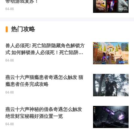
带动游戏复苏！
04-08
热门攻略
兽人必须死! 死亡陷阱隐藏角色解锁方
式 如何解锁兽人必须死！死亡陷阱中
的隐藏角色
04-08
燕云十六声猫瘾患者奇遇怎么触发 猫
瘾患者任务完成攻略
04-08
燕云十六声神秘的借条奇遇怎么触发
绝世财宝秘籍好酒位置一览
04-08