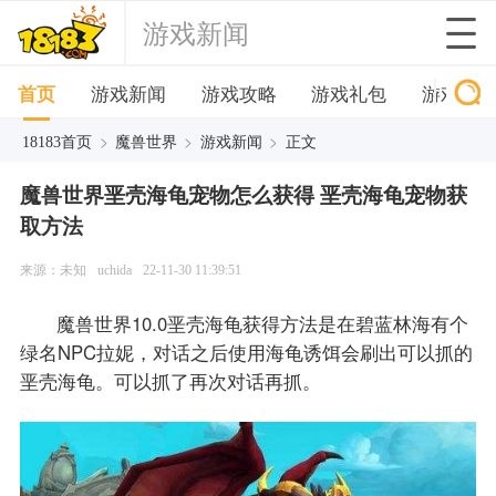
游戏新闻
首页
游戏新闻
游戏攻略
游戏礼包
游戏下
>
>
>
18183首页
魔兽世界
游戏新闻
正文
魔兽世界垩壳海龟宠物怎么获得 垩壳海龟宠物获
取方法
来源：未知
uchida
22-11-30 11:39:51
魔兽世界10.0垩壳海龟获得方法是在碧蓝林海有个
绿名NPC拉妮，对话之后使用海龟诱饵会刷出可以抓的
垩壳海龟。可以抓了再次对话再抓。