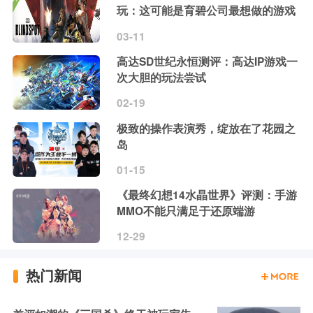
玩：这可能是育碧公司最想做的游戏
03-11
高达SD世纪永恒测评：高达IP游戏一
次大胆的玩法尝试
02-19
极致的操作表演秀，绽放在了花园之
岛
01-15
《最终幻想14水晶世界》评测：手游
MMO不能只满足于还原端游
12-29
热门新闻