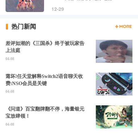
12-29
热门新闻
差评如潮的《三国杀》终于被玩家告
上法庭
04-08
蔫坏!任天堂解释Switch2语音聊天收
费:NSO会员是关键
04-08
《问道》百宝翻牌翻不停，海量银元
宝放肆领！
04-08