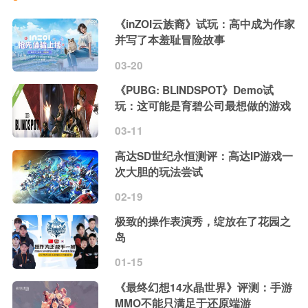
《inZOI云族裔》试玩：高中成为作家
并写了本羞耻冒险故事
03-20
《PUBG: BLINDSPOT》Demo试
玩：这可能是育碧公司最想做的游戏
03-11
高达SD世纪永恒测评：高达IP游戏一
次大胆的玩法尝试
02-19
极致的操作表演秀，绽放在了花园之
岛
01-15
《最终幻想14水晶世界》评测：手游
MMO不能只满足于还原端游