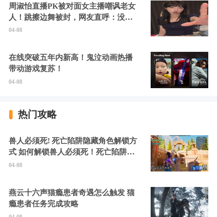
周淑怡直播PK被对面女主播嘲讽老女
人！跳擦边舞被封，网友直呼：没边
硬擦封的好！
04-08
在线突破五年内新高！鬼泣动画热播
带动游戏复苏！
04-08
热门攻略
兽人必须死! 死亡陷阱隐藏角色解锁方
式 如何解锁兽人必须死！死亡陷阱中
的隐藏角色
04-08
燕云十六声猫瘾患者奇遇怎么触发 猫
瘾患者任务完成攻略
04-08