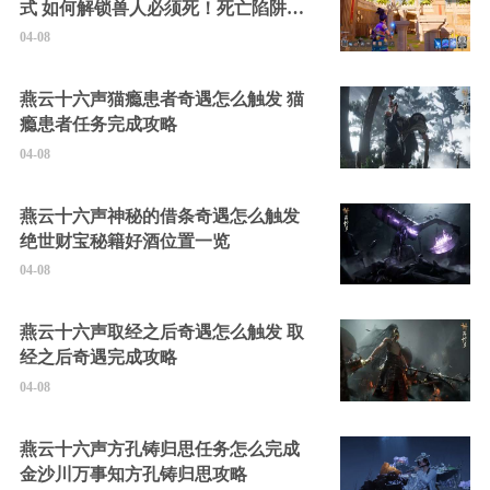
式 如何解锁兽人必须死！死亡陷阱中
的隐藏角色
04-08
燕云十六声猫瘾患者奇遇怎么触发 猫
瘾患者任务完成攻略
04-08
燕云十六声神秘的借条奇遇怎么触发
绝世财宝秘籍好酒位置一览
04-08
燕云十六声取经之后奇遇怎么触发 取
经之后奇遇完成攻略
04-08
燕云十六声方孔铸归思任务怎么完成
金沙川万事知方孔铸归思攻略