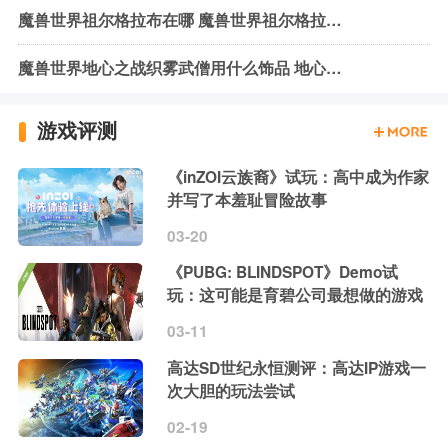
魔兽世界祖尔格拉布在哪 魔兽世界祖尔格拉布位置介绍
魔兽世界地心之战织雾武僧用什么饰品 地心之战织雾武僧饰品推荐
游戏评测
《inZOI云族裔》试玩：高中成为作家
并写了本羞耻冒险故事
03-20
《PUBG: BLINDSPOT》Demo试
玩：这可能是育碧公司最想做的游戏
03-11
高达SD世纪永恒测评：高达IP游戏一
次大胆的玩法尝试
02-19