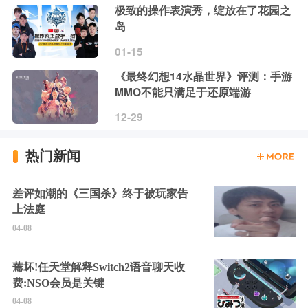
极致的操作表演秀，绽放在了花园之
岛
01-15
《最终幻想14水晶世界》评测：手游
MMO不能只满足于还原端游
12-29
热门新闻
差评如潮的《三国杀》终于被玩家告
上法庭
04-08
蔫坏!任天堂解释Switch2语音聊天收
费:NSO会员是关键
04-08