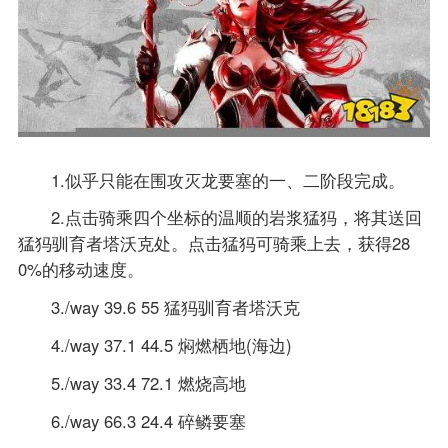
1.似乎只能在围攻灭龙要塞的一、二阶段完成。
2.点击骑乘四个坐标的温顺的岩浆猛犸，将其送回
猛犸驯育者塔沃克处。点击猛犸可骑乘上去，获得28
0%的移动速度。
3./way 39.6 55 猛犸驯育者塔沃克
4./way 37.1 44.5 焖燃栖地(海边)
5./way 33.4 72.1 燃烧高地
6./way 66.3 24.4 碎鳞要塞