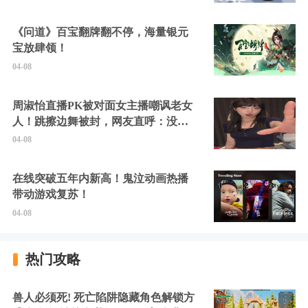
《问道》百宝翻牌翻不停，海量银元
宝放肆领！
04-08
周淑怡直播PK被对面女主播嘲讽老女
人！跳擦边舞被封，网友直呼：没边
硬擦封的好！
04-08
在线突破五年内新高！鬼泣动画热播
带动游戏复苏！
04-08
热门攻略
兽人必须死! 死亡陷阱隐藏角色解锁方