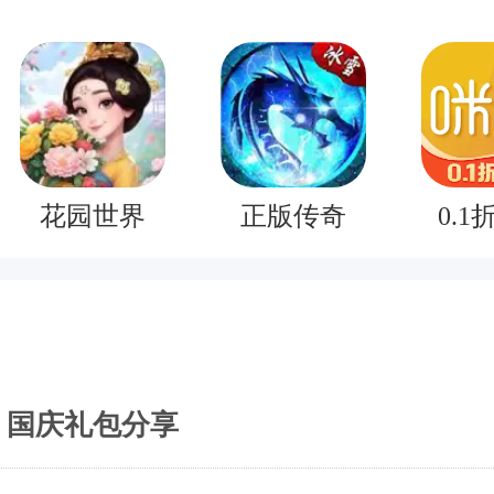
花园世界
正版传奇
0.1
 国庆礼包分享