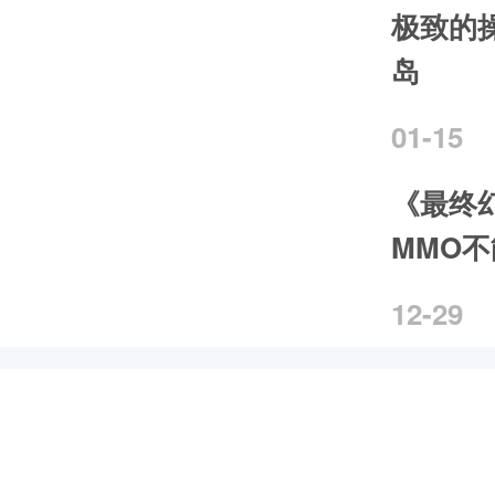
极致的
岛
01-15
《最终
MMO
12-29