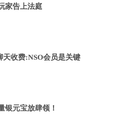
玩家告上法庭
音聊天收费:NSO会员是关键
量银元宝放肆领！