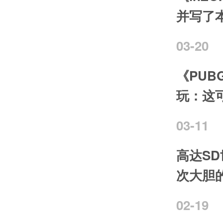
并写了
03-20
《PUBG
玩：这
03-11
高达S
次大胆
02-19