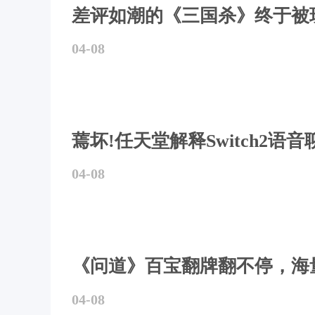
差评如潮的《三国杀》终于被
04-08
蔫坏!任天堂解释Switch2语
04-08
《问道》百宝翻牌翻不停，海
04-08