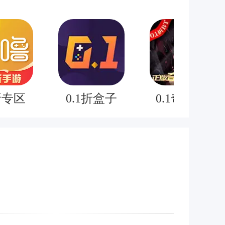
折专区
0.1折盒子
0.1奇迹mu