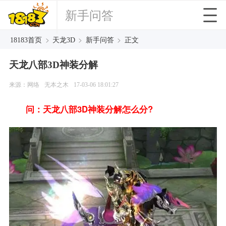
新手问答
>
>
>
18183首页
天龙3D
新手问答
正文
天龙八部3D神装分解
来源：网络
无本之木
17-03-06 18:01:27
问：天龙八部3D神装分解怎么分?