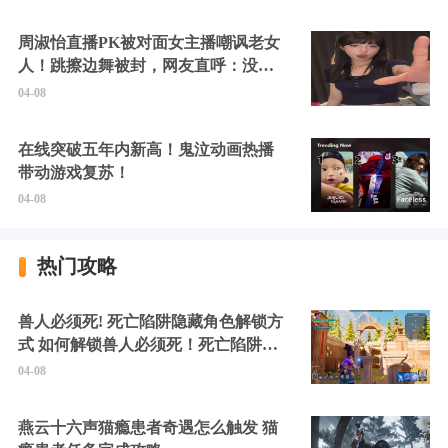
周淑怡直播PK被对面女主播嘲讽老女
人！跳擦边舞被封，网友直呼：没边
硬擦封的好！
04-08
在线突破五年内新高！鬼泣动画热播
带动游戏复苏！
04-08
热门攻略
兽人必须死! 死亡陷阱隐藏角色解锁方
式 如何解锁兽人必须死！死亡陷阱中
的隐藏角色
04-08
燕云十六声猫瘾患者奇遇怎么触发 猫