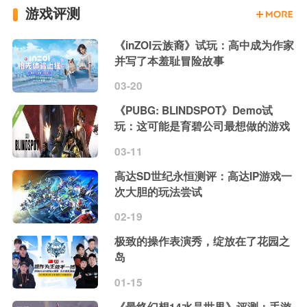
游戏评测
《inZOI云族裔》试玩：高中成为作家
并写了本羞耻冒险故事
03-20
《PUBG: BLINDSPOT》Demo试
玩：这可能是育碧公司最想做的游戏
03-11
高达SD世纪永恒测评：高达IP游戏一
次大胆的玩法尝试
02-19
极致的操作表演秀，绽放在了花园之
岛
01-15