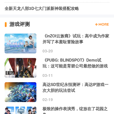
全新天龙八部3D七大门派新神装搭配攻略
游戏评测
《inZOI云族裔》试玩：高中成为作家
并写了本羞耻冒险故事
03-20
《PUBG: BLINDSPOT》Demo试
玩：这可能是育碧公司最想做的游戏
03-11
高达SD世纪永恒测评：高达IP游戏一
次大胆的玩法尝试
02-19
极致的操作表演秀，绽放在了花园之