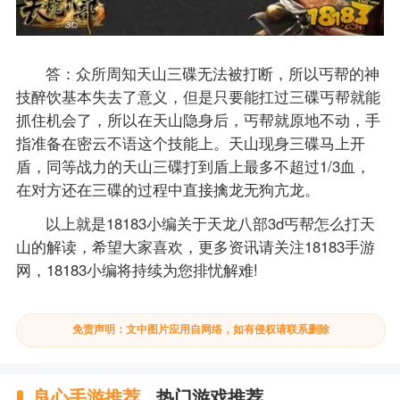
答：众所周知天山三碟无法被打断，所以丐帮的神
技醉饮基本失去了意义，但是只要能扛过三碟丐帮就能
抓住机会了，所以在天山隐身后，丐帮就原地不动，手
指准备在密云不语这个技能上。天山现身三碟马上开
盾，同等战力的天山三碟打到盾上最多不超过1/3血，
在对方还在三碟的过程中直接擒龙无狗亢龙。
以上就是18183小编关于天龙八部3d丐帮怎么打天
山的解读，希望大家喜欢，更多资讯请关注18183手游
网，18183小编将持续为您排忧解难!
免责声明：文中图片应用自网络，如有侵权请联系删除
良心手游推荐
热门游戏推荐