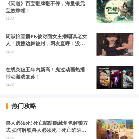
《问道》百宝翻牌翻不停，海量银元
宝放肆领！
04-08
周淑怡直播PK被对面女主播嘲讽老女
人！跳擦边舞被封，网友直呼：没边
硬擦封的好！
04-08
在线突破五年内新高！鬼泣动画热播
带动游戏复苏！
04-08
热门攻略
兽人必须死! 死亡陷阱隐藏角色解锁方
式 如何解锁兽人必须死！死亡陷阱中
的隐藏角色
04-08