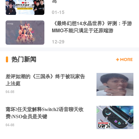
岛
01-15
《最终幻想14水晶世界》评测：手游
MMO不能只满足于还原端游
12-29
热门新闻
差评如潮的《三国杀》终于被玩家告
上法庭
04-08
蔫坏!任天堂解释Switch2语音聊天收
费:NSO会员是关键
04-08