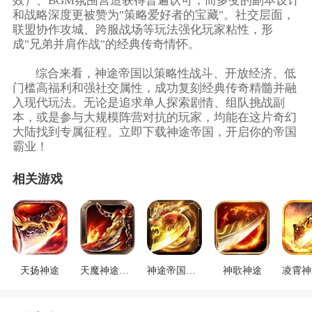
效）、BGM氛围营造获得普遍认可，而多变的副本设计
和战略深度更被赞为"策略爱好者的宝藏"。社交层面，
联盟协作攻城、跨服战场等玩法强化玩家粘性，形
成"兄弟并肩作战"的经典传奇情怀。
综合来看，神途帝国以策略性战斗、开放经济、低
门槛高福利和强社交属性，成功复刻经典传奇精髓并融
入现代玩法。无论是追求单人探索剧情、组队挑战副
本，或是参与大规模阵营对抗的玩家，均能在这片奇幻
大陆找到专属征程。立即下载神途帝国，开启你的帝国
霸业！
相关游戏
天扬神途
天魔神途下载
神途帝国下载
神歌神途