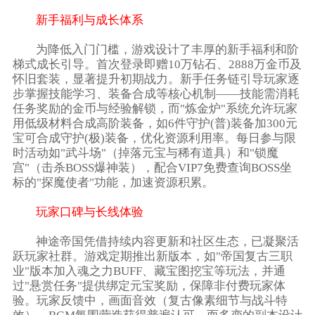
新手福利与成长体系
为降低入门门槛，游戏设计了丰厚的新手福利和阶
梯式成长引导。首次登录即赠10万钻石、2888万金币及
怀旧套装，显著提升初期战力。新手任务链引导玩家逐
步掌握技能学习、装备合成等核心机制——技能需消耗
任务奖励的金币与经验解锁，而"炼金炉"系统允许玩家
用低级材料合成高阶装备，如6件守护(普)装备加300元
宝可合成守护(极)装备，优化资源利用率。每日参与限
时活动如"武斗场"（掉落元宝与稀有道具）和"锁魔
宫"（击杀BOSS爆神装），配合VIP7免费查询BOSS坐
标的"探魔使者"功能，加速资源积累。
玩家口碑与长线体验
神途帝国凭借持续内容更新和社区生态，已凝聚活
跃玩家社群。游戏定期推出新版本，如"帝国复古三职
业"版本加入魂之力BUFF、藏宝图挖宝等玩法，并通
过"悬赏任务"提供绑定元宝奖励，保障非付费玩家体
验。玩家反馈中，画面音效（复古像素细节与战斗特