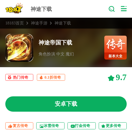
神途下载
18183首页
神途手游
神途下载
神途帝国下载
角色扮演 中文 魔幻
9.7
热门传奇
0.1折传奇
安卓下载
复古传奇
冰雪传奇
打金传奇
更多传奇