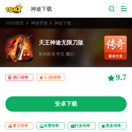
神途下载
18183首页
神途手游
神途下载
天王神途无限刀版
角色扮演 中文 魔幻
9.7
热门传奇
0.1折传奇
安卓下载
复古传奇
冰雪传奇
打金传奇
更多传奇