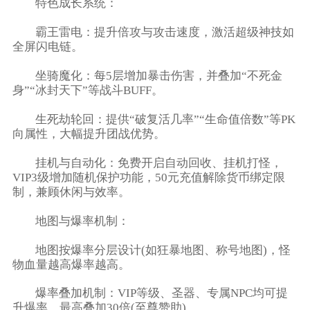
​​特色成长系统​​：
​​霸王雷电​​：提升倍攻与攻击速度，激活超级神技如
全屏闪电链。
​​坐骑魔化​​：每5层增加暴击伤害，并叠加“不死金
身”“冰封天下”等战斗BUFF。
​​生死劫轮回​​：提供“破复活几率”“生命值倍数”等PK
向属性，大幅提升团战优势。
​​挂机与自动化​​：免费开启自动回收、挂机打怪，
VIP3级增加随机保护功能，50元充值解除货币绑定限
制，兼顾休闲与效率。
​​地图与爆率机制​​：
地图按爆率分层设计(如狂暴地图、称号地图)，怪
物血量越高爆率越高。
爆率叠加机制：VIP等级、圣器、专属NPC均可提
升爆率，最高叠加30倍(至尊赞助)。