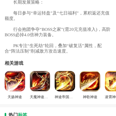
​​长期发展策略​​：
每日参与“幸运转盘”及“七日福利”，累积返还充值
额度。
行会抱团争夺“BOSS之家”(需20元充值准入)，高阶
BOSS必掉4.0倍神力装备。
PK专注“生死劫”轮回，叠加“破复活”属性，配
合“阵法压制”削减敌方攻击速度。
相关游戏
天扬神途
天魔神途下载
神途帝国下载
神歌神途
热门
标签