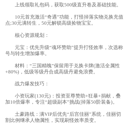
上线领取礼包码，获取500级直升卷及基础技能。
10元首充激活“奇遇”功能，打怪掉落实物兑换充值
点;30元满转生，50元解锁高级捡物宝宝。
​​核心资源规划​​：
​​元宝​​：优先升级“魂环赞助”提升打怪效率，次选称
号与转生增加爆率。
​​材料​​：“三国精魄”保留用于兑换卡牌(激活全属性
+80%)，低级等级丹合成高级丹避免浪费。
​​战力爆发技巧​​：
小资玩家(130元)：投资至尊赞助+狂暴+捐献，叠
加10倍爆率，专注“超级副本”挑战(掉落50阶装备)。
土豪路线：满VIP后优先“后宫佳丽”系统，佳丽切
割比例继承人物属性，实现刷怪效率质变。