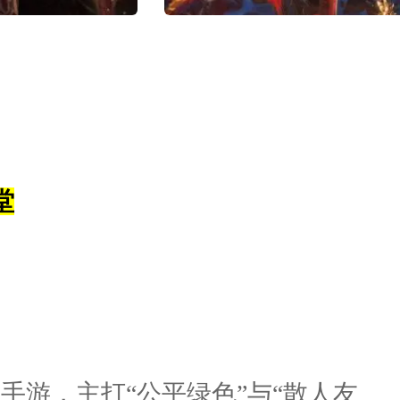
堂
手游，主打“公平绿色”与“散人友