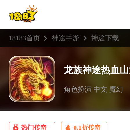
18183首页
神途手游
神途下载
龙族神途热血山
角色扮演 中文 魔幻
热门传奇
0.1折传奇