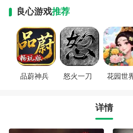
良心游戏
推荐
品蔚神兵
怒火一刀
花园世
详情