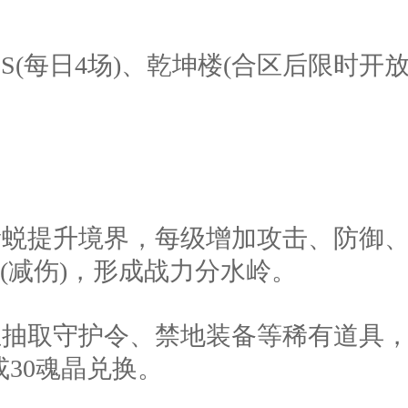
OSS(每日4场)、乾坤楼(合区后限时
晶与遗蜕提升境界，每级增加攻击、防
”(减伤)，形成战力分水岭。
泉宝玉抽取守护令、禁地装备等稀有道具，
30魂晶兑换。