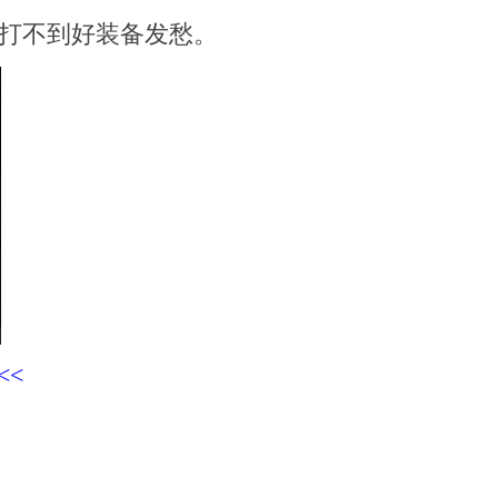
打不到好装备发愁。
<<