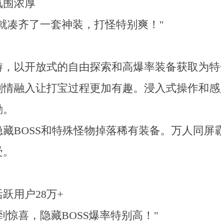
氛围浓厚
就凑齐了一套神装，打怪特别爽！"
游，以开放式的自由探索和高爆率装备获取为特
剧情融入让打宝过程更加有趣。浸入式操作和感
励。
藏BOSS和特殊怪物掉落稀有装备。万人同屏
受。
跃用户28万+
惊喜，隐藏BOSS爆率特别高！"