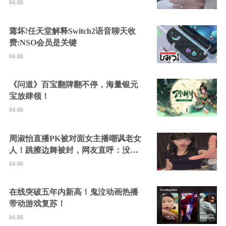
04-08
蔫坏!任天堂解释Switch2语音聊天收
费:NSO会员是关键
04-08
《问道》百宝翻牌翻不停，海量银元
宝放肆领！
04-08
周淑怡直播PK被对面女主播嘲讽老女
人！跳擦边舞被封，网友直呼：没边
硬擦封的好！
04-08
在线突破五年内新高！鬼泣动画热播
带动游戏复苏！
04-08