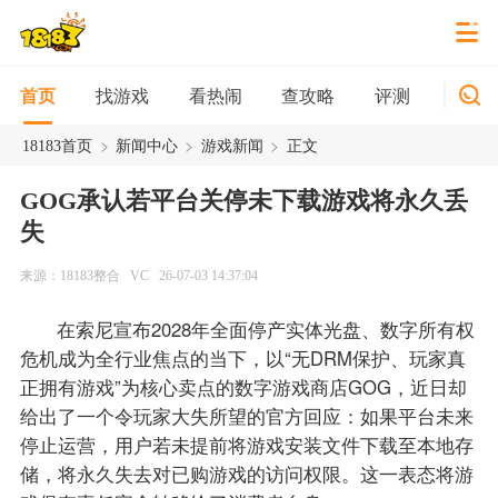
找游戏
看热闹
查攻略
评测
新游
首页
>
>
>
18183首页
新闻中心
游戏新闻
正文
GOG承认若平台关停未下载游戏将永久丢
失
来源：18183整合
VC
26-07-03 14:37:04
在索尼宣布2028年全面停产实体光盘、数字所有权
危机成为全行业焦点的当下，以“无DRM保护、玩家真
正拥有游戏”为核心卖点的数字游戏商店GOG，近日却
给出了一个令玩家大失所望的官方回应：如果平台未来
停止运营，用户若未提前将游戏安装文件下载至本地存
储，将永久失去对已购游戏的访问权限。这一表态将游