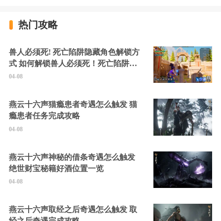
热门攻略
兽人必须死! 死亡陷阱隐藏角色解锁方
式 如何解锁兽人必须死！死亡陷阱中
的隐藏角色
04-08
燕云十六声猫瘾患者奇遇怎么触发 猫
瘾患者任务完成攻略
04-08
燕云十六声神秘的借条奇遇怎么触发
绝世财宝秘籍好酒位置一览
04-08
燕云十六声取经之后奇遇怎么触发 取
经之后奇遇完成攻略