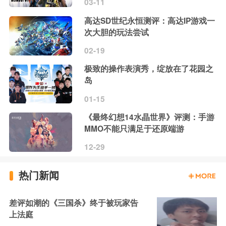
03-11
高达SD世纪永恒测评：高达IP游戏一
次大胆的玩法尝试
02-19
极致的操作表演秀，绽放在了花园之
岛
01-15
《最终幻想14水晶世界》评测：手游
MMO不能只满足于还原端游
12-29
热门新闻
差评如潮的《三国杀》终于被玩家告
上法庭