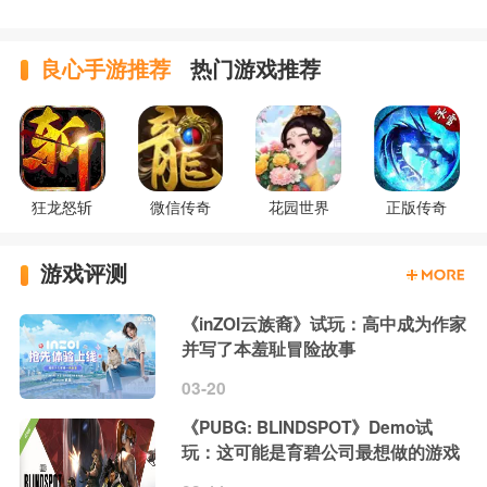
良心手游推荐
热门游戏推荐
狂龙怒斩
微信传奇
花园世界
正版传奇
游戏评测
《inZOI云族裔》试玩：高中成为作家
并写了本羞耻冒险故事
03-20
《PUBG: BLINDSPOT》Demo试
玩：这可能是育碧公司最想做的游戏