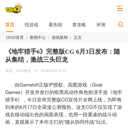
找游戏
看热闹
查攻略
评测
新游
首页
>
>
>
18183首页
新闻中心
游戏新闻
正文
《地牢猎手6》完整版CG 6月3日发布：随
从集结，激战三头巨龙
来源：18183整合
VC
26-06-03 09:37:47
由Gameloft正版IP授权、高图游戏（Goat
Games）开发并发行的暗黑风动作角色扮演手游《地牢
猎手6》，今日宣布完整版CG宣传片全网上线，为即将
到来的6月17日全渠道公测预热。这支CG不仅呈现了游
戏在移动端出色的画面表现，也用一段紧凑的战斗动
画，直观展示了本作主打的“随从协同作战”玩法。