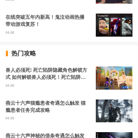
在线突破五年内新高！鬼泣动画热播
带动游戏复苏！
04-08
热门攻略
兽人必须死! 死亡陷阱隐藏角色解锁方
式 如何解锁兽人必须死！死亡陷阱中
的隐藏角色
04-08
燕云十六声猫瘾患者奇遇怎么触发 猫
瘾患者任务完成攻略
04-08
燕云十六声神秘的借条奇遇怎么触发