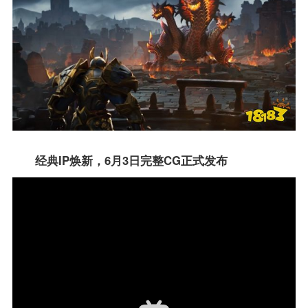
经典
IP
焕新，
6
月
3
日完整
CG
正式发布