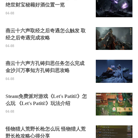
绝世财宝秘籍好酒位置一览
04-08
燕云十六声取经之后奇遇怎么触发 取
经之后奇遇完成攻略
04-08
燕云十六声方孔铸归思任务怎么完成
金沙川万事知方孔铸归思攻略
04-08
Steam免费派对游戏《Let's Patiti!》怎
么玩 《Let's Patiti!》玩法介绍
04-08
怪物猎人荒野长枪怎么玩 怪物猎人荒
野长枪攻略心得分享