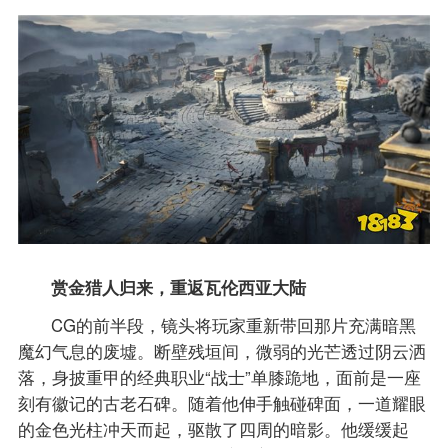
赏金猎人归来，重返瓦伦西亚大陆
CG的前半段，镜头将玩家重新带回那片充满暗黑
魔幻气息的废墟。断壁残垣间，微弱的光芒透过阴云洒
落，身披重甲的经典职业“战士”单膝跪地，面前是一座
刻有徽记的古老石碑。随着他伸手触碰碑面，一道耀眼
的金色光柱冲天而起，驱散了四周的暗影。他缓缓起