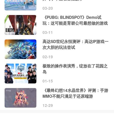
03-20
《PUBG: BLINDSPOT》Demo试
玩：这可能是育碧公司最想做的游戏
03-11
高达SD世纪永恒测评：高达IP游戏一
次大胆的玩法尝试
02-19
极致的操作表演秀，绽放在了花园之
岛
01-15
《最终幻想14水晶世界》评测：手游
MMO不能只满足于还原端游
12-29