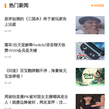
热门新闻
差评如潮的《三国杀》终于被玩家告
上法庭
04-08
蔫坏!任天堂解释Switch2语音聊天收
费:NSO会员是关键
04-08
《问道》百宝翻牌翻不停，海量银元
宝放肆领！
04-08
周淑怡直播PK被对面女主播嘲讽老女
人！跳擦边舞被封，网友直呼：没边
硬擦封的好！
04-08