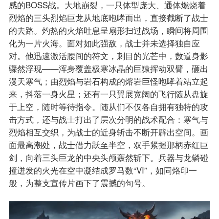
感的BOSS战。大地崩裂，一只体型庞大、通体燃烧着
烈焰的三头烈焰巨龙从地底咆哮而出，直接截断了战士
的去路。灼热的火焰吐息呈扇形扫过战场，瞬间将周围
化为一片火海。面对如此强敌，战士并未选择独自应
对。他迅速激活腰间的符文，刺目的光芒中，数道身影
骤然浮现——浑身覆盖极寒冰晶的巨猿挥动双臂，砸出
漫天寒气；由烈焰与岩石构成的熔岩巨怪咆哮着站立起
来，抖落一身火星；还有一只翼展宽阔的飞行随从盘旋
于上空，随时等待指令。随从们不仅各自拥有独特的攻
击方式，还与战士打出了层次分明的战术配合：寒气与
烈焰相互交织，为战士的近身斩击不断开辟出空间。画
面最高潮处，战士借力跃至半空，双手紧握那柄赤红巨
剑，向着三头巨龙的中央头颅轰然斩下。兵器与龙鳞碰
撞迸发的火光在空中凝结成罗马数“VI”，如同烙印一
般，为整支宣传片画下了震撼的句号。