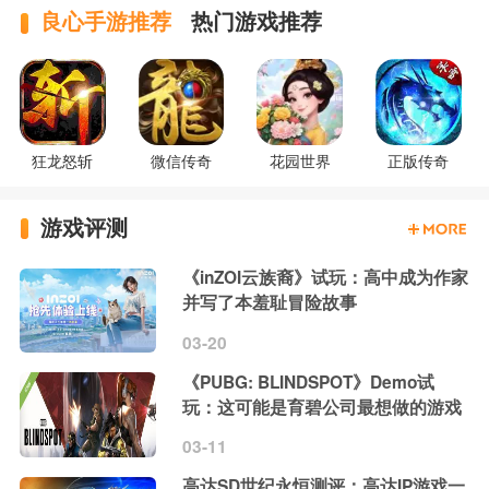
良心手游推荐
热门游戏推荐
狂龙怒斩
微信传奇
花园世界
正版传奇
游戏评测
《inZOI云族裔》试玩：高中成为作家
并写了本羞耻冒险故事
03-20
《PUBG: BLINDSPOT》Demo试
玩：这可能是育碧公司最想做的游戏
03-11
高达SD世纪永恒测评：高达IP游戏一