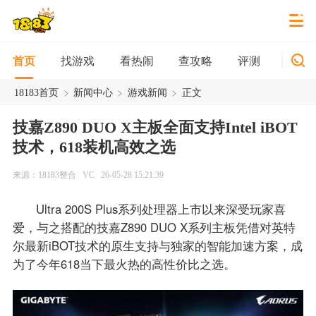
找游戏
看热闹
查攻略
评测
新游
首页
>
>
>
18183首页
新闻中心
游戏新闻
正文
技嘉Z890 DUO X主板全面支持Intel iBOT
技术，618装机高效之选
来源：18183整合
VC
26-05-28 15:21:39
Ultra 200S Plus系列处理器上市以来深受玩家喜
爱，与之搭配的技嘉Z890 DUO X系列主板凭借对英特
尔最新iBOT技术的原生支持与独家的智能加速方案，成
为了今年618当下最火热的高性价比之选。