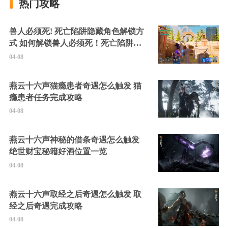
热门攻略
兽人必须死! 死亡陷阱隐藏角色解锁方
式 如何解锁兽人必须死！死亡陷阱中
的隐藏角色
04-08
燕云十六声猫瘾患者奇遇怎么触发 猫
瘾患者任务完成攻略
04-08
燕云十六声神秘的借条奇遇怎么触发
绝世财宝秘籍好酒位置一览
04-08
燕云十六声取经之后奇遇怎么触发 取
经之后奇遇完成攻略
04-08