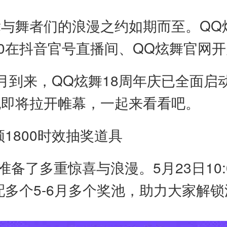
与舞者们的浪漫之约如期而至。QQ
:00在抖音官号直播间、QQ炫舞官
月到来，QQ炫舞18周年庆已全面启
也即将拉开帷幕，一起来看看吧。
1800时效抽奖道具
准备了多重惊喜与浪漫。5月23日10
配多个5-6月多个奖池，助力大家解