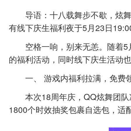
导语：十八载舞步不歇，炫舞
有线下庆生福利夜于5月23日19
空格一响，别来无恙。随着5
的福利活动，同时线下庆生活动
一、 游戏内福利拉满，免费领
本次18周年庆，QQ炫舞团队
1800个时效抽奖包裹自选包，适