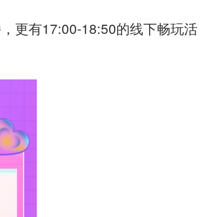
，更有17:00-18:50的线下畅玩活