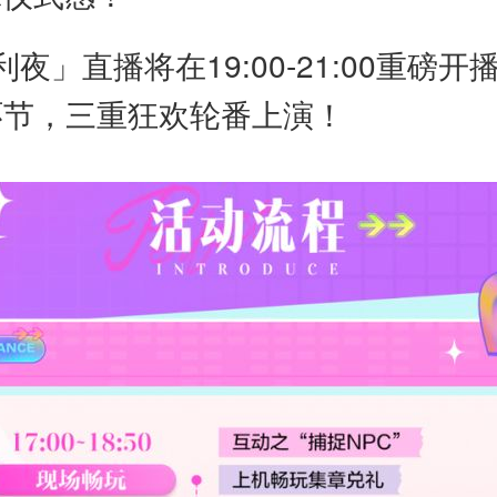
夜」直播将在19:00-21:00重磅开播
合照环节，三重狂欢轮番上演！