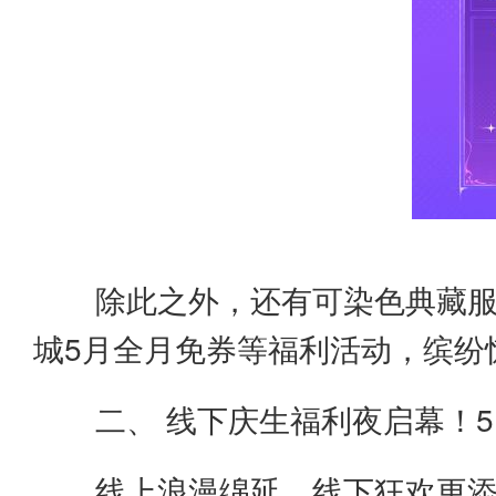
除此之外，还有可染色典藏
城5月全月免券等福利活动，缤纷
二、 线下庆生福利夜启幕！5.
线上浪漫绵延，线下狂欢更