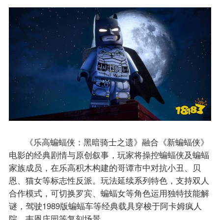
《乐高蝙蝠侠：黑暗骑士之遗》融合《新蝙蝠侠》
电影的经典剧情与原创叙事，玩家将操控蝙蝠侠及蝙蝠
家族成员，在乐高积木构建的哥谭市中对抗小丑、贝
恩、猫女等标志性反派。玩法延续系列特色，支持双人
合作模式，可切换罗宾、蝙蝠女等角色运用独特技能解
谜，驾驶1989版蝙蝠车等经典载具穿梭于阿卡姆疯人
院、韦恩庄园等复刻场景。