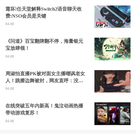
蔫坏!任天堂解释Switch2语音聊天收
费:NSO会员是关键
04-08
《问道》百宝翻牌翻不停，海量银元
宝放肆领！
04-08
周淑怡直播PK被对面女主播嘲讽老女
人！跳擦边舞被封，网友直呼：没边
硬擦封的好！
04-08
在线突破五年内新高！鬼泣动画热播
带动游戏复苏！
04-08