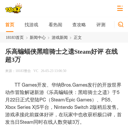
找游戏
看热闹
查攻略
评测
新游
首页
>
>
>
18183首页
新闻中心
游戏新闻
正文
乐高蝙蝠侠黑暗骑士之遗Steam好评 在线
超3万
来源：18183整合
VC
26-05-23 13:06:50
TT Games开发、华纳Bros.Games发行的开放世界
动作冒险解谜新游《乐高蝙蝠侠：黑暗骑士之遗》于5
月22日正式登陆PC（Steam/Epic Games）、PS5、
Xbox Series X|S平台，Nintendo Switch 2版稍后发售。
游戏承接此前媒体好评，在玩家中也收获积极口碑，首
发当日Steam同时在线人数突破3万。