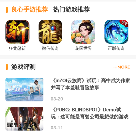
良心手游推荐
热门游戏推荐
狂龙怒斩
微信传奇
花园世界
正版传奇
游戏评测
《inZOI云族裔》试玩：高中成为作家
并写了本羞耻冒险故事
03-20
《PUBG: BLINDSPOT》Demo试
玩：这可能是育碧公司最想做的游戏
03-11