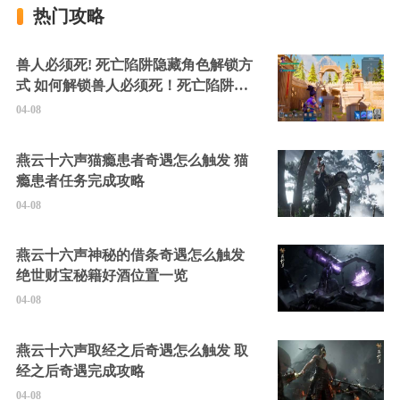
热门攻略
兽人必须死! 死亡陷阱隐藏角色解锁方
式 如何解锁兽人必须死！死亡陷阱中
的隐藏角色
04-08
燕云十六声猫瘾患者奇遇怎么触发 猫
瘾患者任务完成攻略
04-08
燕云十六声神秘的借条奇遇怎么触发
绝世财宝秘籍好酒位置一览
04-08
燕云十六声取经之后奇遇怎么触发 取
经之后奇遇完成攻略
04-08