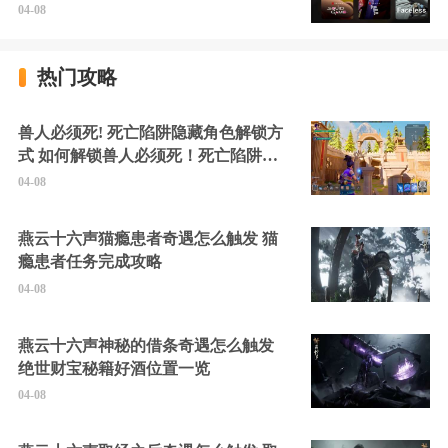
04-08
热门攻略
兽人必须死! 死亡陷阱隐藏角色解锁方
式 如何解锁兽人必须死！死亡陷阱中
的隐藏角色
04-08
燕云十六声猫瘾患者奇遇怎么触发 猫
瘾患者任务完成攻略
04-08
燕云十六声神秘的借条奇遇怎么触发
绝世财宝秘籍好酒位置一览
04-08