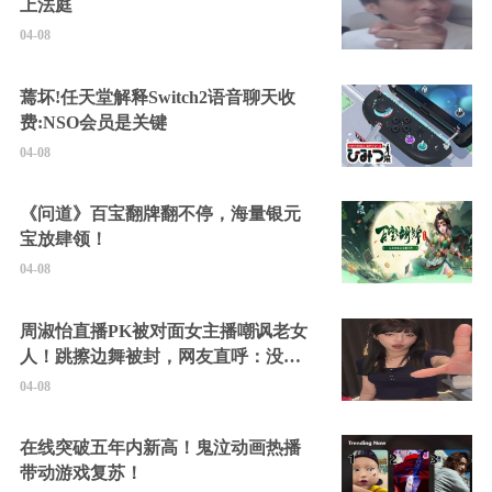
上法庭
04-08
蔫坏!任天堂解释Switch2语音聊天收
费:NSO会员是关键
04-08
《问道》百宝翻牌翻不停，海量银元
宝放肆领！
04-08
周淑怡直播PK被对面女主播嘲讽老女
人！跳擦边舞被封，网友直呼：没边
硬擦封的好！
04-08
在线突破五年内新高！鬼泣动画热播
带动游戏复苏！