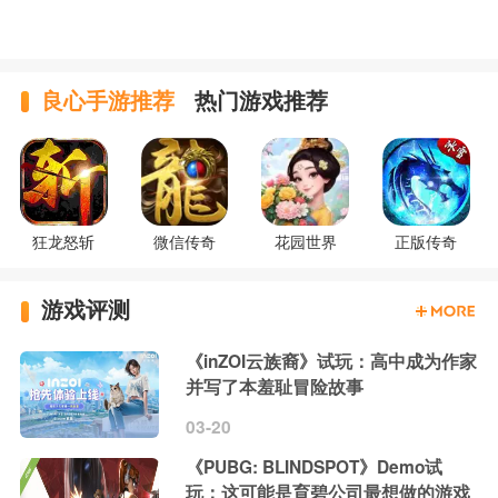
良心手游推荐
热门游戏推荐
狂龙怒斩
微信传奇
花园世界
正版传奇
游戏评测
《inZOI云族裔》试玩：高中成为作家
并写了本羞耻冒险故事
03-20
《PUBG: BLINDSPOT》Demo试
玩：这可能是育碧公司最想做的游戏