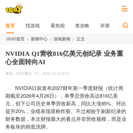
找游戏
看热闹
查攻略
评测
新游
首页
>
>
>
18183首页
新闻中心
游戏新闻
正文
NVIDIA Q1营收816亿美元创纪录 业务重
心全面转向AI
来源：18183整合
VC
26-05-23 12:56:33
NVIDIA日前发布2027财年第一季度财报（统计周
期截至2026年4月26日），单季总营收高达816亿美
元，创下公司历史单季营收新高，同比大涨85%、环比
提升20%，业绩表现堪称炸裂。不过相较于刷新纪录的
财务数据，本次财报最大的看点并非营收规模，而是业
务板块的彻底洗牌。