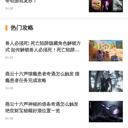
带动游戏复苏！
04-08
热门攻略
兽人必须死! 死亡陷阱隐藏角色解锁方
式 如何解锁兽人必须死！死亡陷阱中
的隐藏角色
04-08
燕云十六声猫瘾患者奇遇怎么触发 猫
瘾患者任务完成攻略
04-08
燕云十六声神秘的借条奇遇怎么触发
绝世财宝秘籍好酒位置一览
04-08