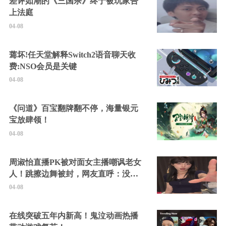
差评如潮的《三国杀》终于被玩家告
上法庭
04-08
蔫坏!任天堂解释Switch2语音聊天收
费:NSO会员是关键
04-08
《问道》百宝翻牌翻不停，海量银元
宝放肆领！
04-08
周淑怡直播PK被对面女主播嘲讽老女
人！跳擦边舞被封，网友直呼：没边
硬擦封的好！
04-08
在线突破五年内新高！鬼泣动画热播