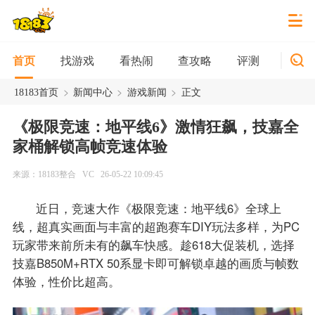
找游戏
看热闹
查攻略
评测
新游
首页
>
>
>
18183首页
新闻中心
游戏新闻
正文
《极限竞速：地平线6》激情狂飙，技嘉全
家桶解锁高帧竞速体验
来源：18183整合
VC
26-05-22 10:09:45
近日，竞速大作《极限竞速：地平线6》全球上
线，超真实画面与丰富的超跑赛车DIY玩法多样，为PC
玩家带来前所未有的飙车快感。趁618大促装机，选择
技嘉B850M+RTX 50系显卡即可解锁卓越的画质与帧数
体验，性价比超高。