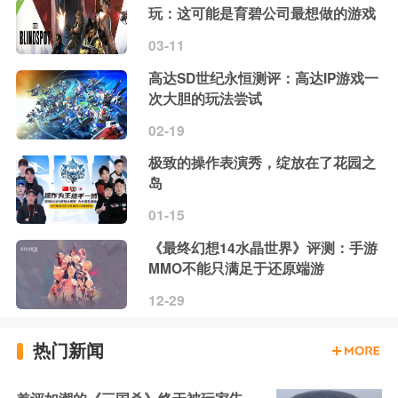
玩：这可能是育碧公司最想做的游戏
03-11
高达SD世纪永恒测评：高达IP游戏一
次大胆的玩法尝试
02-19
极致的操作表演秀，绽放在了花园之
岛
01-15
《最终幻想14水晶世界》评测：手游
MMO不能只满足于还原端游
12-29
热门新闻