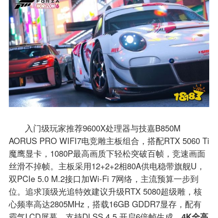
入门级玩家推荐9600X处理器与技嘉B850M
AORUS PRO WIFI7电竞雕主板组合，搭配RTX 5060 Ti
魔鹰显卡，1080P最高画质下轻松突破百帧，竞速画面
丝滑不掉帧。主板采用12+2+2相80A供电稳带旗舰U，
双PCIe 5.0 M.2接口加Wi-Fi 7网络，主流预算一步到
位。追求顶级光追特效建议升级RTX 5080超级雕，核
心频率高达2805MHz，搭载16GB GDDR7显存，配有
霸气LCD屏幕，支持DLSS 4.5 开启6倍帧生成，
4K全高