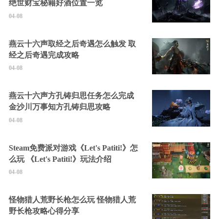
绝世财宝秘籍好酒位置一览
04-08
燕云十六声取经之后奇遇怎么触发 取
经之后奇遇完成攻略
04-08
燕云十六声方孔铸归思任务怎么完成
金沙川万事知方孔铸归思攻略
04-08
Steam免费派对游戏《Let's Patiti!》怎
么玩 《Let's Patiti!》玩法介绍
04-08
怪物猎人荒野长枪怎么玩 怪物猎人荒
野长枪攻略心得分享