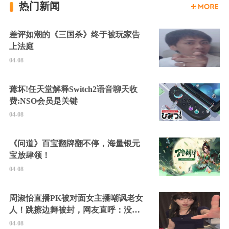
热门新闻
差评如潮的《三国杀》终于被玩家告
上法庭
04-08
蔫坏!任天堂解释Switch2语音聊天收
费:NSO会员是关键
04-08
《问道》百宝翻牌翻不停，海量银元
宝放肆领！
04-08
周淑怡直播PK被对面女主播嘲讽老女
人！跳擦边舞被封，网友直呼：没边
硬擦封的好！
04-08