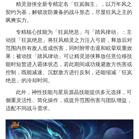
精灵游侠全新专精定名「狂岚御主」，以万年风之
契约为基，解锁攻防兼备的战斗形态，尽显狂风之主的
飒爽实力。
专精核心技能为「狂岚绝息」与「踏风律动」：主
动技「狂岚绝息」将狂风精灵之力注入弓箭，释放后对
范围内所有敌人造成伤害，同时附带击退和眩晕双重效
果；被动技「踏风律动」可让精灵游侠释放任意位移技
能时短暂进入霸体状态，若此期间成功规避敌方伤害或
控制，既能减速、沉默敌方进行反制，还能缩减「狂岚
绝息」的冷却时间。
此外，神性技能与星辰源晶技能提供多元选择，可
侧重灵活性、简化操作，或提升范围伤害与团队增益，
适配不同战斗需求。