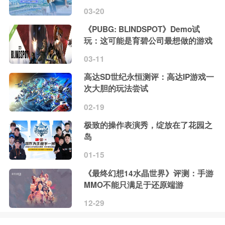
03-20
《PUBG: BLINDSPOT》Demo试
玩：这可能是育碧公司最想做的游戏
03-11
高达SD世纪永恒测评：高达IP游戏一
次大胆的玩法尝试
02-19
极致的操作表演秀，绽放在了花园之
岛
01-15
《最终幻想14水晶世界》评测：手游
MMO不能只满足于还原端游
12-29