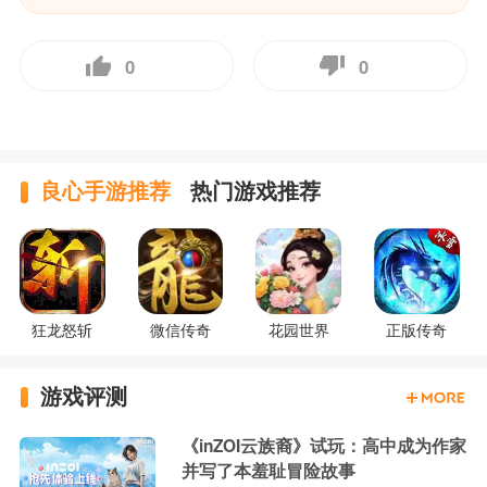
0
0
良心手游推荐
热门游戏推荐
狂龙怒斩
微信传奇
花园世界
正版传奇
游戏评测
《inZOI云族裔》试玩：高中成为作家
并写了本羞耻冒险故事