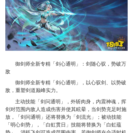
御剑师全新专精「剑心通明」：剑随心驭，势破万
敌
御剑师全新专精「剑心通明」，以心驭剑、以势破
敌，重塑剑道巅峰实力。
主动技能「剑问通明」，外斩肉身，内震神魂，挥
剑对范围内敌人造成伤害并使其眩晕，当剑势充足时施
放，「剑问通明」还将替换为「剑流光」；被动技能
「明心剑势」，「白虹贯日」技能将替换为「白虹蕴
势」，消耗飞剑可造成范围伤害。若御剑师在合适时机