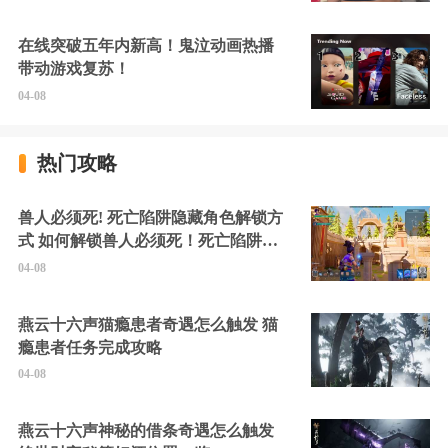
在线突破五年内新高！鬼泣动画热播
带动游戏复苏！
04-08
热门攻略
兽人必须死! 死亡陷阱隐藏角色解锁方
式 如何解锁兽人必须死！死亡陷阱中
的隐藏角色
04-08
燕云十六声猫瘾患者奇遇怎么触发 猫
瘾患者任务完成攻略
04-08
燕云十六声神秘的借条奇遇怎么触发