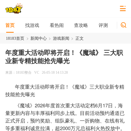
找游戏
看热闹
查攻略
评测
新游
首页
>
>
>
18183首页
新闻中心
游戏新闻
正文
年度重大活动即将开启！《魔域》 三大职
业新专精技能抢先曝光
来源：18183整合
VC
26-05-18 14:13:28
年度重大活动即将开启！《魔域》三大职业新专精
技能抢先曝光
《魔域》2026年度首次重大活动定档6月17日，海
量更新内容与丰厚福利同步上线。目前活动预约通道已
正式开启，预约奖励、组队豪礼、一折购物、在线有礼
等多重福利诚意拉满，超2000万元总福利火热投放中。