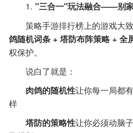
1.
"三合一"玩法融合——别
策略手游排行榜上的游戏大
鸽随机词条 + 塔防布阵策略 + 
权保护。
说白了就是：
肉鸽的随机性
让你每一局都
样
塔防的策略性
让你必须动脑子