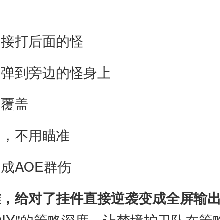
直接打后面的怪
动弹到旁边的怪身上
屏覆盖
标，不用瞄准
成AOE群伤
雄，给对了挂件直接逆袭变成全屏输
DIY"的策略深度，让梦境护卫队在