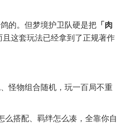
肉鸽的。但梦境护卫队硬是把
「肉
而且这套玩法已经拿到了正规著作
机、怪物组合随机，玩一百局不重
怎么搭配、羁绊怎么凑，全靠你自