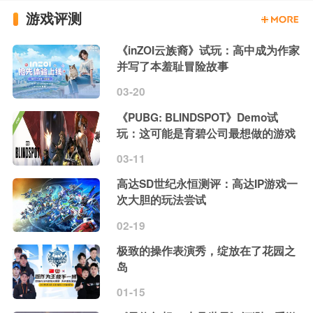
游戏评测
《inZOI云族裔》试玩：高中成为作家
并写了本羞耻冒险故事
03-20
《PUBG: BLINDSPOT》Demo试
玩：这可能是育碧公司最想做的游戏
03-11
高达SD世纪永恒测评：高达IP游戏一
次大胆的玩法尝试
02-19
极致的操作表演秀，绽放在了花园之
岛
01-15