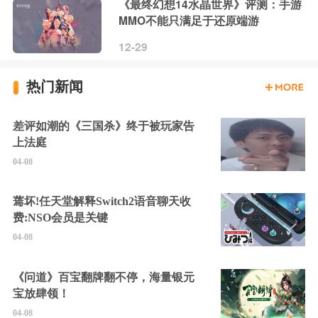
《最终幻想14水晶世界》评测：手游
MMO不能只满足于还原端游
12-29
热门新闻
差评如潮的《三国杀》终于被玩家告
上法庭
04-08
蔫坏!任天堂解释Switch2语音聊天收
费:NSO会员是关键
04-08
《问道》百宝翻牌翻不停，海量银元
宝放肆领！
04-08