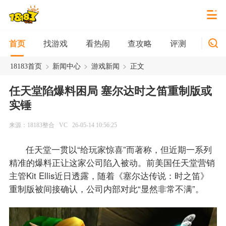
找游戏
看热闹
查攻略
评测
新游
首页
>
>
>
18183首页
新闻中心
游戏新闻
正文
任天堂陷爆料困局 塞尔达时之笛重制版或
实锤
来源：18183整合
VC
26-05-14 10:56:25
任天堂一贯以“给玩家惊喜”而著称，但近期一系列
精准的爆料正让这家公司陷入被动。前美国任天堂营销
主管Kit Ellis近日透露，随着《塞尔达传说：时之笛》
重制版被间接确认，公司内部对此“显然非常不满”。