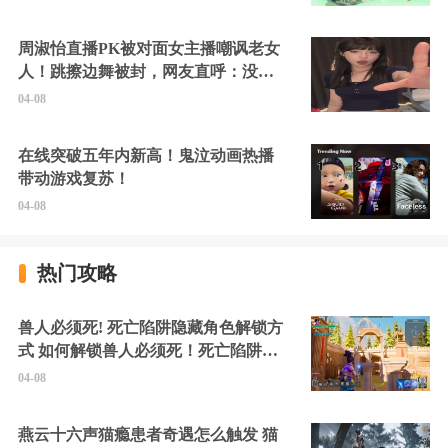
周淑怡直播PK被对面女主播嘲讽老女
人！跳擦边舞被封，网友直呼：没边
硬擦封的好！
04-08
在线突破五年内新高！鬼泣动画热播
带动游戏复苏！
04-08
热门攻略
兽人必须死! 死亡陷阱隐藏角色解锁方
式 如何解锁兽人必须死！死亡陷阱中
的隐藏角色
04-08
燕云十六声猫瘾患者奇遇怎么触发 猫